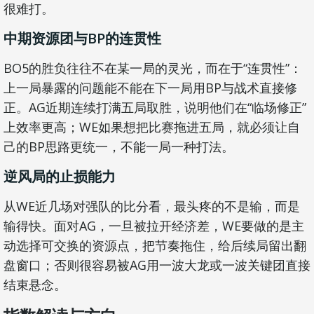
很难打。
中期资源团与BP的连贯性
BO5的胜负往往不在某一局的灵光，而在于“连贯性”：
上一局暴露的问题能不能在下一局用BP与战术直接修
正。AG近期连续打满五局取胜，说明他们在“临场修正”
上效率更高；WE如果想把比赛拖进五局，就必须让自
己的BP思路更统一，不能一局一种打法。
逆风局的止损能力
从WE近几场对强队的比分看，最头疼的不是输，而是
输得快。面对AG，一旦被拉开经济差，WE要做的是主
动选择可交换的资源点，把节奏拖住，给后续局留出翻
盘窗口；否则很容易被AG用一波大龙或一波关键团直接
结束悬念。