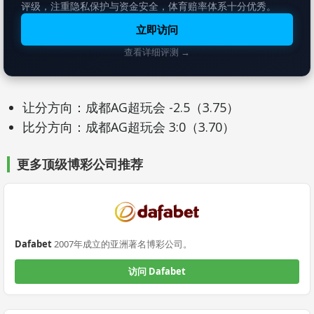
评级，注重隐私保护与资金安全，体育赔率体系十分优秀。
立即访问
查看详细评测 →
让分方向：成都AG超玩会 -2.5（3.75）
比分方向：成都AG超玩会 3:0（3.70）
更多顶级博彩公司推荐
Dafabet
2007年成立的亚洲著名博彩公司。
访问 Dafabet