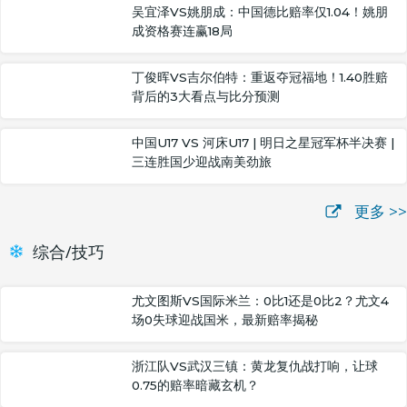
吴宜泽VS姚朋成：中国德比赔率仅1.04！姚朋
成资格赛连赢18局
丁俊晖VS吉尔伯特：重返夺冠福地！1.40胜赔
背后的3大看点与比分预测
中国U17 VS 河床U17 | 明日之星冠军杯半决赛 |
三连胜国少迎战南美劲旅
更多 >>
综合/技巧
尤文图斯VS国际米兰：0比1还是0比2？尤文4
场0失球迎战国米，最新赔率揭秘
浙江队VS武汉三镇：黄龙复仇战打响，让球
0.75的赔率暗藏玄机？