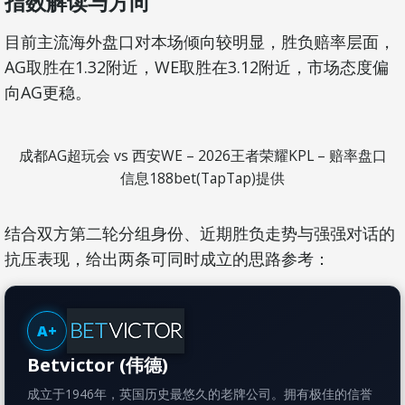
指数解读与方向
目前主流海外盘口对本场倾向较明显，胜负赔率层面，
AG取胜在1.32附近，WE取胜在3.12附近，市场态度偏
向AG更稳。
成都AG超玩会 vs 西安WE – 2026王者荣耀KPL – 赔率盘口
信息188bet(TapTap)提供
结合双方第二轮分组身份、近期胜负走势与强强对话的
抗压表现，给出两条可同时成立的思路参考：
A+
Betvictor (伟德)
成立于1946年，英国历史最悠久的老牌公司。拥有极佳的信誉