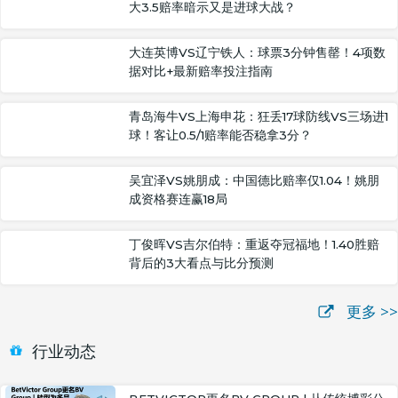
大3.5赔率暗示又是进球大战？
大连英博VS辽宁铁人：球票3分钟售罄！4项数
据对比+最新赔率投注指南
青岛海牛VS上海申花：狂丢17球防线VS三场进1
球！客让0.5/1赔率能否稳拿3分？
吴宜泽VS姚朋成：中国德比赔率仅1.04！姚朋
成资格赛连赢18局
丁俊晖VS吉尔伯特：重返夺冠福地！1.40胜赔
背后的3大看点与比分预测
更多 >>
行业动态