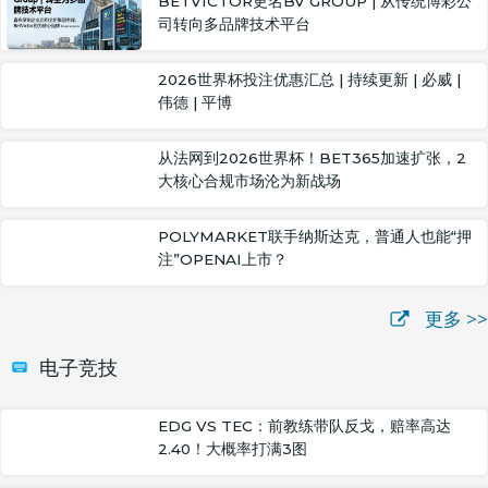
BETVICTOR更名BV GROUP | 从传统博彩公
司转向多品牌技术平台
2026世界杯投注优惠汇总 | 持续更新 | 必威 |
伟德 | 平博
从法网到2026世界杯！BET365加速扩张，2
大核心合规市场沦为新战场
POLYMARKET联手纳斯达克，普通人也能“押
注”OPENAI上市？
更多 >>
电子竞技
EDG VS TEC：前教练带队反戈，赔率高达
2.40！大概率打满3图