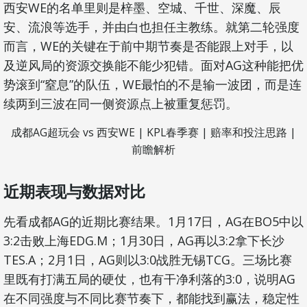
西安WE的名单里则是梓墨、空城、千世、深魔、辰
安、流浪等选手，并由白也担任主教练。就第二轮强度
而言，WE的关键在于前中期节奏是否能跟上对手，以
及逆风局的资源交换能不能少犯错。面对AG这种能把优
势滚到“窒息”的队伍，WE最怕的不是输一波团，而是连
续两到三波在同一侧资源点上被重复惩罚。
成都AG超玩会 vs 西安WE | KPL春季赛 | 赔率和投注思路 |
前瞻解析
近期表现与数据对比
先看成都AG的近期比赛结果。1月17日，AG在BO5中以
3:2击败上海EDG.M；1月30日，AG再以3:2拿下长沙
TES.A；2月1日，AG则以3:0战胜无锡TCG。三场比赛
里既有打满五局的硬仗，也有干净利落的3:0，说明AG
在不同强度与不同比赛节奏下，都能找到赢法，稳定性