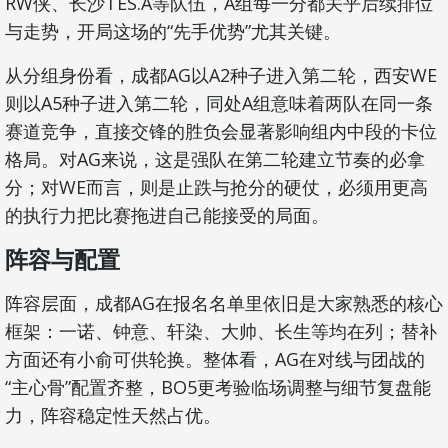
RW侠、长沙TES.A等队伍，A组每一分都关乎后续排位
与走势，开局这场的“先手优势”尤其关键。
从分组身份看，成都AG以A2种子进入第二轮，西安WE
则以A5种子进入第二轮，同处A组意味着两队在同一条
赛道竞争，直接交锋的胜负会显著影响组内中段的卡位
格局。对AG来说，这是强队在第二轮建立节奏的必拿
分；对WE而言，则是止跌与抢分的硬仗，必须用更高
的执行力把比赛拖进自己能接受的局面。
阵容与配置
阵容层面，成都AG在报名名单里依旧是大家熟悉的核心
框架：一诺、钟意、轩染、大帅、长生等均在列；替补
方面还有小俞可供轮换。整体看，AG在对线与团战的
“主心骨”配置齐整，BO5更考验临场调整与细节复盘能
力，阵容稳定性天然占优。