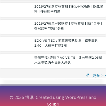
2026/27葡超赛程赛制 | 18队争冠版图 | 欧战资
格 | 夺冠赔率前瞻
2026/27荷兰甲级联赛 | 赛程赛制 | 豪门名单 |
夺冠赔率与热门分析
EDG VS TEC：前教练带队反戈，赔率高达
2.40！大概率打满3图
垫底狂揽4连胜？AG VS TE，让分赔率2.05揭
示无畏契约今日最大悬念
更多 >>
© 2026 博讯. Created using WordPress and
Colibri