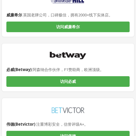
威廉希尔
英国老牌公司，口碑极佳，拥有2000+线下实体店。
访问威廉希尔
必威(Betway)
阿森纳合作伙伴，F1赞助商，欧洲顶级。
访问必威
伟德(Betvictor)
注重博彩安全，信誉评级A+。