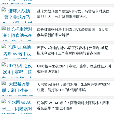
进球大战预警？曼城VS马竞：马雷斯卡对决西
蒙尼！大小分2.75赔率泄露天机
酋长杯重磅对决！阿森纳VS多特蒙德：3大看
点与最新赔率全解析
巴萨VS乌迪内斯VS诺丁汉森林 | 弗留利-威尼
斯朱利亚杯 | 三角赛时间赛制与看点前瞻
UFC格斗之夜284 | 赛程、赔率、12连胜狂人叫
板轻量级第8！
大巴黎VS曼联：豪门对决！3场热身赛进7球的
红魔，能打破1.85的让球赔率吗
切尔西 VS AC米兰：阿隆索对决阿莫林！赔率
看衰蓝军？附比分预测