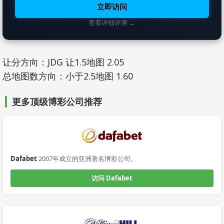
立即访问
查看详细评测 →
让分方向：JDG 让1.5地图 2.05
总地图数方向：小于2.5地图 1.60
更多顶级博彩公司推荐
Dafabet
2007年成立的亚洲著名博彩公司。
访问 Dafabet