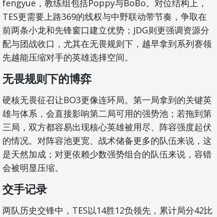
fengyue，教练组包括Poppy与BoBo。对位结构上，
TES更需要上路369的线权与中野联动带节奏，争取在
前两条小龙和先锋窗口建立优势；JDG则更强调资源分
配与团战收口，尤其在无畏规则下，越早拿到系列赛领
先越能压缩对手的英雄选择空间。
无畏规则下的博弈
硬核无畏征召让BO3更像连环局。第一局拿到的关键英
雄与体系，会直接影响第二局可用的强势池；若拖到第
三局，双方都容易出现核心英雄被用尽、阵容强度起伏
的情况。对阵容池更宽、战术储备更多的队伍来说，这
是天然加成；对更依赖少数强势组合的队伍来说，容错
会被明显压缩。
交手记录
两队历史交锋中，TES以14胜12负领先，累计局分42比