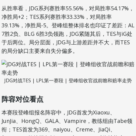
从胜率看，JDG系列赛胜率55.56%，对局胜率54.17%，
净胜局+2；TES系列赛胜率33.33%，对局胜率
39.13%，净胜局-5。登峰组整体排名也印证了差距：AL
7胜2负、BLG 6胜3负领跑，JDG紧随其后，TES与iG处
于后两位。局分层面，JDG与上游差距并不大，而TES
的局分缺口主要来自失分偏多。
JDG对战TES | LPL第一赛段 | 登峰组收官战前瞻和赔率走势
阵容对位看点
本赛段登峰组报名阵容中，JDG首发为Xiaoxu、
JunJia、HongQ、GALA、Vampire，教练组由Tabe领
衔；TES首发为369、naiyou、Creme、JiaQi、