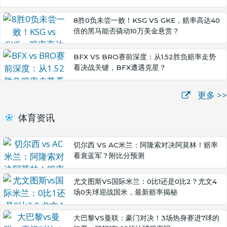
8胜0负未尝一败！KSG VS GKE，赔率高达40
倍的黑马能否撬动10万美金悬赏？
BFX VS BRO赛前深度：从1.52胜负赔率走势
看决战关键，BFX遭遇克星？
更多 >>
体育资讯
切尔西 VS AC米兰：阿隆索对决阿莫林！赔率
看衰蓝军？附比分预测
尤文图斯VS国际米兰：0比1还是0比2？尤文4
场0失球迎战国米，最新赔率揭秘
大巴黎VS曼联：豪门对决！3场热身赛进7球的