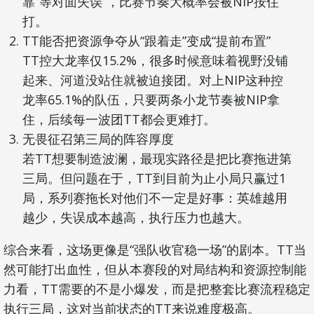
靠“等对面失误”，比赛节奏大概率会被NIP按住
打。
TT能否把资源争夺从“跟着走”变成“提前布置”
TT控大龙率仅15.2%，很多时候意味着视野没铺
起来、河道没站住就被迫接团。对上NIP这种控
龙率65.1%的队伍，只要两条小龙节奏被NIP拿
住，后续每一波团TT都会更难打。
无畏征召第三局的阵容厚度
若TT想要制造波澜，最现实路径是把比赛拖进第
三局。但问题在于，TT到目前为止小局只赢过1
局，系列赛拖长对他们不一定是好事：英雄越用
越少，失误成本越高，执行压力也越大。
综合来看，这场更像是“强队收官稳一场”的剧本。TT当
然可能打出血性，但从本赛段的对局结构和资源控制能
力看，TT需要的不是小爆发，而是把整套比赛流程稳定
执行三局，这对当前状态的TT来说难度极高。