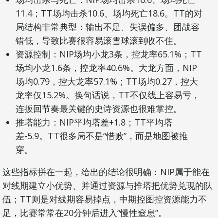
11.4；TT场均击杀10.6、场均死亡18.6。TT的对
局结构非常典型：输出不足、失误偏多、团战容
错低，导致比赛很容易滚雪球滚到收不住。
资源控制：NIP场均小龙3条，控龙率65.1%；TT
场均小龙1.6条，控龙率40.6%。大龙方面，NIP
场均0.79，控大龙率57.1%；TT场均0.27，控大
龙率仅15.2%。换句话说，TT不仅线上容易亏，
连扳回节奏最关键的史诗资源也很难掌控。
推塔能力：NIP平均塔差+1.8；TT平均塔
差-5.9。TT很多局不是“惜败”，而是地图被推
穿。
这些指标拼在一起，给出的结论很明确：NIP属于能在
对线期建立小优势、并通过资源与推塔把优势兑现的队
伍；TT则是对线期容易掉点，中期控图控资源能力不
足，比赛常常在20分钟后进入“慢性窒息”。