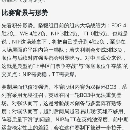
比赛背景与形势
先看积分形势。坚毅组目前的组内大场战绩为：EDG 4
胜2负、WE 4胜2负、NIP 3胜2负、TT 0胜5负。也就是
说，NIP这场若拿下，将把自己提升到4胜2负，至少在
大场层面追平组内第一梯队；若失利则会变成3胜3负，
顺位与后续对阵强度都会明显吃亏。对中国观众来说，
这就是典型的“上半区门票争夺战”与“保底顺位争夺战”的
交叉点：NIP需要稳，TT需要爆。
赛制层面也值得强调。本赛段组内赛为双循环BO3，系
列赛采用无畏征召，英雄在同一轮BO3中无法重复登
场。对强队而言，这是考验战术储备与多套阵容熟练
度；对弱队而言，越到后两局越容易出现“英雄不够用、
阵容质量下滑”的问题。NIP与TT在英雄池深度、前中期
运营稳定性上的差距，会在这种赛制下被进一步拉开。