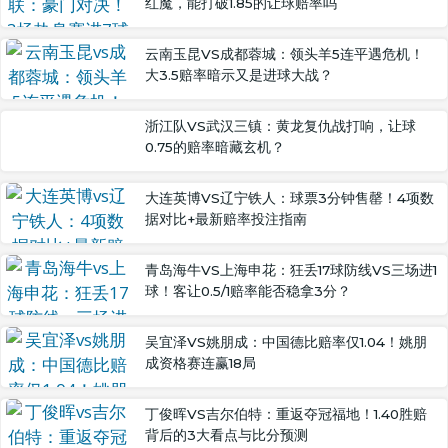
红魔，能打破1.85的让球赔率吗
云南玉昆VS成都蓉城：领头羊5连平遇危机！
大3.5赔率暗示又是进球大战？
浙江队VS武汉三镇：黄龙复仇战打响，让球
0.75的赔率暗藏玄机？
大连英博VS辽宁铁人：球票3分钟售罄！4项数
据对比+最新赔率投注指南
青岛海牛VS上海申花：狂丢17球防线VS三场进1
球！客让0.5/1赔率能否稳拿3分？
吴宜泽VS姚朋成：中国德比赔率仅1.04！姚朋
成资格赛连赢18局
丁俊晖VS吉尔伯特：重返夺冠福地！1.40胜赔
背后的3大看点与比分预测