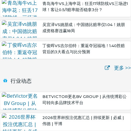
青岛海牛VS上海申花：狂丢17球防线VS三场进1
球！客让0.5/1赔率能否稳拿3分？
吴宜泽VS姚朋成：中国德比赔率仅1.04！姚朋
成资格赛连赢18局
丁俊晖VS吉尔伯特：重返夺冠福地！1.40胜赔
背后的3大看点与比分预测
更多 >>
行业动态
BETVICTOR更名BV GROUP | 从传统博彩公
司转向多品牌技术平台
2026世界杯投注优惠汇总 | 持续更新 | 必威 |
伟德 | 平博