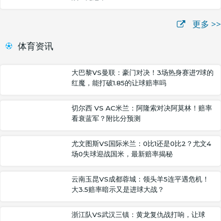
更多 >>
体育资讯
大巴黎VS曼联：豪门对决！3场热身赛进7球的
红魔，能打破1.85的让球赔率吗
切尔西 VS AC米兰：阿隆索对决阿莫林！赔率
看衰蓝军？附比分预测
尤文图斯VS国际米兰：0比1还是0比2？尤文4
场0失球迎战国米，最新赔率揭秘
云南玉昆VS成都蓉城：领头羊5连平遇危机！
大3.5赔率暗示又是进球大战？
浙江队VS武汉三镇：黄龙复仇战打响，让球