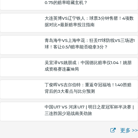
0.75的赔率暗藏玄机？
大连英博VS辽宁铁人：球票3分钟售罄！4项数
据对比+最新赔率投注指南
青岛海牛VS上海申花：狂丢17球防线VS三场进1
球！客让0.5/1赔率能否稳拿3分？
吴宜泽VS姚朋成：中国德比赔率仅1.04！姚朋
成资格赛连赢18局
丁俊晖VS吉尔伯特：重返夺冠福地！1.40胜赔
背后的3大看点与比分预测
中国U17 VS 河床U17 | 明日之星冠军杯半决赛 |
三连胜国少迎战南美劲旅
更多 >>