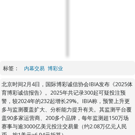
标签：
内幕交易
博彩业
北京时间2月4日，国际博彩诚信协会IBIA发布《2025体
育博彩诚信报告》。2025年共记录300起可疑投注预
警，较2024年的232起增长29%。IBIA称，预警上升更
多与监测覆盖扩大、分析能力提升有关。其监测平台覆
盖90多家运营商、200多个品牌，每年监测超150万场
赛事与逾3000亿美元投注交易量（约2.08万亿元人民
币，按1美元≈6.94元折算）。