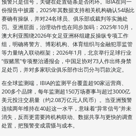
预警只是信号，关键在处置链条是否闭环。IBIA在同一
份报告中披露，2025年其数据支持相关机构确认54场比
赛确有操纵，并对24名球员、俱乐部或裁判等实施处
罚。亚洲层面，治理动作也在同步加码：2025年10月，
澳大利亚围绕2026年女足亚洲杯组建反操纵专项工作
组，明确将警方、博彩机构、体育组织与金融犯罪监管
等力量纳入联动框架；2026年1月，北京举行足球行业
“假赌黑”专项整治通报会，中国足协对73人作出终身禁
足处罚，并对多家职业俱乐部作出罚分与罚款决定。
在全球监测端，IBIA的监测平台覆盖超90家运营商、
200多个品牌，每年监测超150万场赛事与超过3000亿
美元投注交易量（约2.08万亿元人民币）。当亚洲预警
连续两年维持在40起这一水平，意味着“异常信号”并未
消失，反而更需要跨机构联动、数据共享与更快的调查
处置，把预警变成震慑与成本。