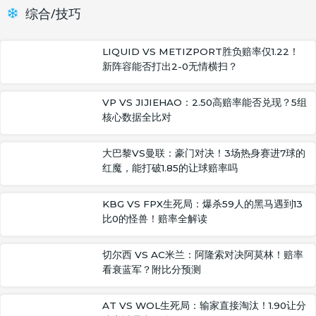
综合/技巧
LIQUID VS METIZPORT胜负赔率仅1.22！
新阵容能否打出2-0无情横扫？
VP VS JIJIEHAO：2.50高赔率能否兑现？5组
核心数据全比对
大巴黎VS曼联：豪门对决！3场热身赛进7球的
红魔，能打破1.85的让球赔率吗
KBG VS FPX生死局：爆杀59人的黑马遇到13
比0的怪兽！赔率全解读
切尔西 VS AC米兰：阿隆索对决阿莫林！赔率
看衰蓝军？附比分预测
AT VS WOL生死局：输家直接淘汰！1.90让分