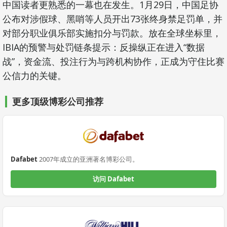
中国读者更熟悉的一幕也在发生。1月29日，中国足协
公布对涉假球、黑哨等人员开出73张终身禁足罚单，并
对部分职业俱乐部实施扣分与罚款。放在全球坐标里，
IBIA的预警与处罚链条提示：反操纵正在进入“数据
战”，资金流、投注行为与跨机构协作，正成为守住比赛
公信力的关键。
更多顶级博彩公司推荐
Dafabet
2007年成立的亚洲著名博彩公司。
访问 Dafabet