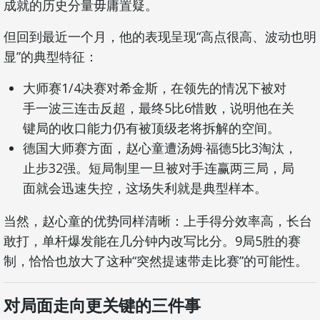
成就的历史分量毋庸置疑。
但回到最近一个月，他的表现呈现“高点很高、波动也明
显”的典型特征：
大师赛1/4决赛对希金斯，在领先的情况下被对
手一波三连击反超，最终5比6惜败，说明他在关
键局的收口能力仍有被顶级老将拆解的空间。
德国大师赛方面，赵心童遭汤姆·福德5比3淘汰，
止步32强。短局制里一旦被对手连赢两三局，局
面就会迅速失控，这场失利就是典型样本。
当然，赵心童的优势同样清晰：上手得分效率高，长台
敢打，单杆爆发能在几分钟内改写比分。9局5胜的赛
制，恰恰也放大了这种“突然提速带走比赛”的可能性。
对局面走向更关键的三件事