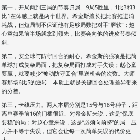
第一，开局两到三局的节奏归属。9局5胜里，1比3和3
比1在体感上就是两个世界。希金斯擅长把比赛拖进消
耗战，但短局制不保证他有足够局数把对手“磨软”；赵
心童如果前半场就拿到领先，比赛会向他的进攻节奏倾
斜。
第二，安全球与防守回合的耐心。希金斯的强项是把简
单球打成复杂局面，把复杂局面打成对手失误；赵心童
要赢，就要减少“被动防守回合”里送机会的次数。大师
赛那场6比5的逆转，本质上就是关键回合处理差异带来
的分差。
第三，卡线压力。两人本届分别是15号与18号种子，距
离单赛季前16的门槛很近。对希金斯来说，这是“保底
要稳”的局；对赵心童来说，这是“必须向前挤”的局。压
力并不等于失误，但它会让每一次简单失误的代价更
大。