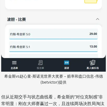
希金斯vs赵心童-斯诺克世界大奖赛 – 赔率和盘口信息-伟德
(betvictor)提供
但从近期交手与状态曲线看，希金斯的“对位克制感”非
常明显：刚在大师赛赢过一次，且连续两场决胜局淘汰