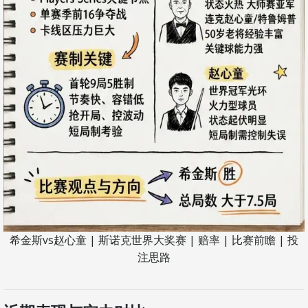
希金斯vs赵心童 | 斯诺克世界大奖赛 | 赔率 | 比赛前瞻 | 投
注思路