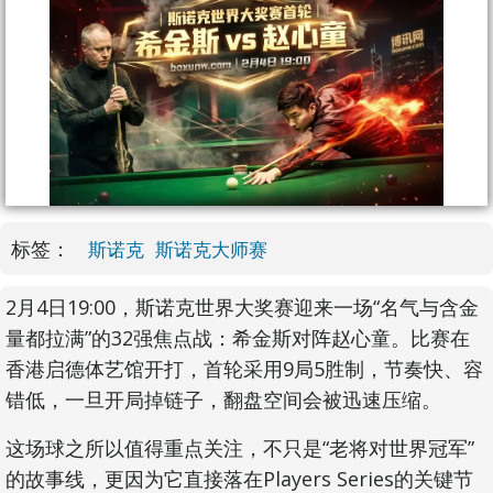
标签：
斯诺克
斯诺克大师赛
2月4日19:00，斯诺克世界大奖赛迎来一场“名气与含金
量都拉满”的32强焦点战：希金斯对阵赵心童。比赛在
香港启德体艺馆开打，首轮采用9局5胜制，节奏快、容
错低，一旦开局掉链子，翻盘空间会被迅速压缩。
这场球之所以值得重点关注，不只是“老将对世界冠军”
的故事线，更因为它直接落在Players Series的关键节