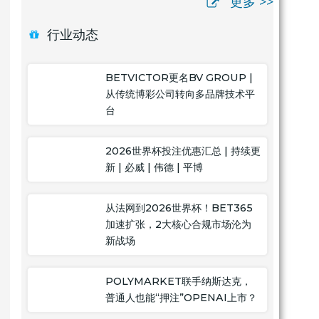
更多 >>
行业动态
BETVICTOR更名BV GROUP |
从传统博彩公司转向多品牌技术平
台
2026世界杯投注优惠汇总 | 持续更
新 | 必威 | 伟德 | 平博
从法网到2026世界杯！BET365
加速扩张，2大核心合规市场沦为
新战场
POLYMARKET联手纳斯达克，
普通人也能“押注”OPENAI上市？