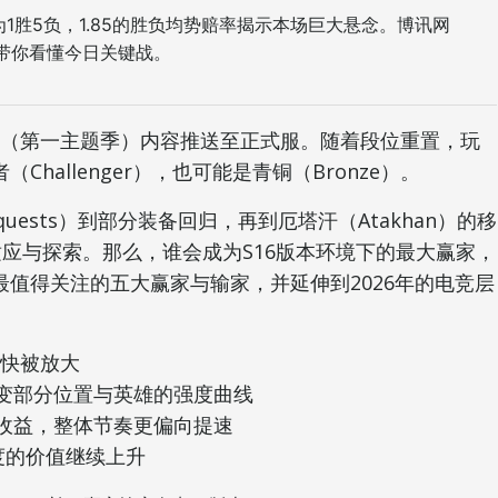
同为1胜5负，1.85的胜负均势赔率揭示本场巨大悬念。博讯网
带你看懂今日关键战。
026 S1（第一主题季）内容推送至正式服。随着段位重置，玩
allenger），也可能是青铜（Bronze）。
uests）到部分装备回归，再到厄塔汗（Atakhan）的移
去适应与探索。那么，谁会成为S16版本环境下的最大赢家，
值得关注的五大赢家与输家，并延伸到2026年的电竞层
快被放大
改变部分位置与英雄的强度曲线
的收益，整体节奏更偏向提速
度的价值继续上升