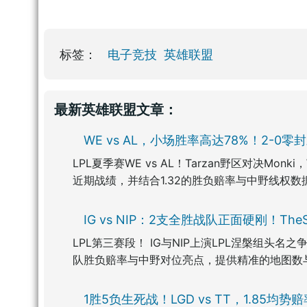
标签：
电子竞技
英雄联盟
最新英雄联盟文章：
WE vs AL，小场胜率高达78%！2-0
LPL夏季赛WE vs AL！Tarzan野区对决Mo
近期战绩，并结合1.32的胜负赔率与中野线权
IG vs NIP：2支全胜战队正面硬刚！Th
LPL第三赛段！ IG与NIP上演LPL涅槃组
队胜负赔率与中野对位亮点，提供精准的地图数
1胜5负生死战！LGD vs TT，1.85