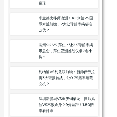
赢球
米兰德比移师澳洲！AC米兰VS国
际米兰前瞻，2大让球赔率揭秘谁
占优？
济州SK VS 拜仁：让2.5球赔率揭
示悬念，拜仁亚洲首战仅带7名小
将？
利物浦VS利兹联前瞻：新帅伊劳拉
携3大强援首战，让0.75赔率暗藏
玄机？
深圳新鹏城VS重庆铜梁龙：换帅风
波VS不败金身？9分差距！1.80赔
率看好谁