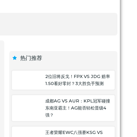
热门推荐
2位旧将反戈！FPX VS JDG 赔率
1.50看好零封？3大胜负手预测
成都AG VS AUR：KPL冠军碰撞
东南亚霸主！AG能否轻松晋级4
强？
王者荣耀EWC八强赛KSG VS