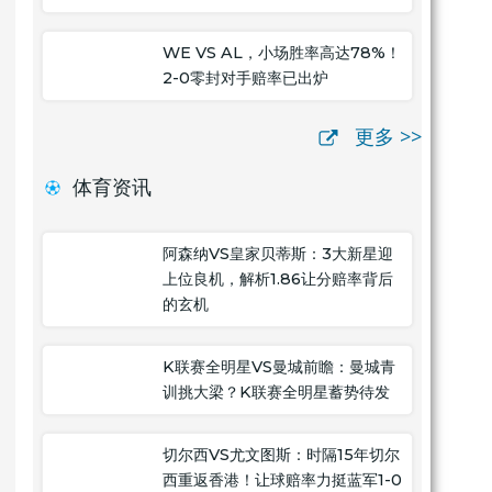
WE VS AL，小场胜率高达78%！
2-0零封对手赔率已出炉
更多 >>
体育资讯
阿森纳VS皇家贝蒂斯：3大新星迎
上位良机，解析1.86让分赔率背后
的玄机
K联赛全明星VS曼城前瞻：曼城青
训挑大梁？K联赛全明星蓄势待发
切尔西VS尤文图斯：时隔15年切尔
西重返香港！让球赔率力挺蓝军1-0