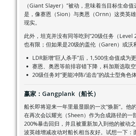
（Giant Slayer）”被动，意味着当目标生
是，像赛恩（Sion）与奥恩（Ornn）这类英
现实。
此外，坦克并没有同等吃到“20级任务（Level
也有限；但如果是20级的盖伦（Garen）或沃
LDR新增“巨人杀手”后，1,500生命值成
赛恩、奥恩等前排容错下降，科加斯选取空
20级任务对“更能冲阵/追击”的战士型角
赢家：Gangplank（船长）
船长即将迎来一年里最显眼的一次“焕新”。他的核心
在再次会以耀光（Sheen）作为合成路径的
200%暴击回归，并且被重新加入到他的被动之中
波英雄增减改动对船长相当友好。试想一下：面