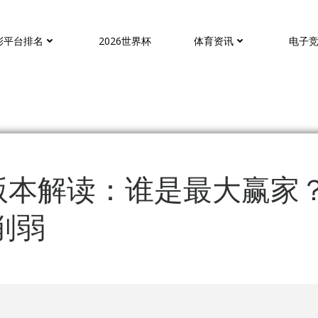
彩平台排名
2026世界杯
体育资讯
电子
版本解读：谁是最大赢家
削弱