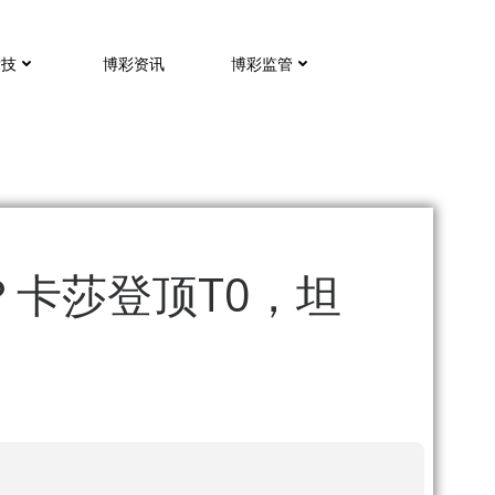
竞技
博彩资讯
博彩监管
？卡莎登顶T0，坦