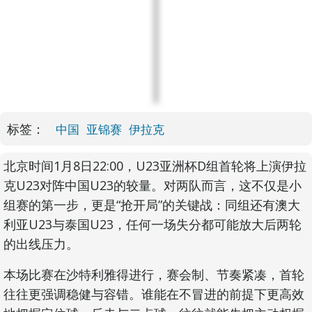
标签：
中国
亚锦赛
伊拉克
北京时间1月8日22:00，U23亚洲杯D组首轮将上演伊拉
克U23对阵中国U23的较量。对两队而言，这不仅是小
组赛的第一步，更是“抢开局”的关键战：同组还有澳大
利亚U23与泰国U23，任何一场失分都可能放大后两轮
的出线压力。
本场比赛在沙特利雅得进行，赛会制、节奏紧凑，首轮
往往更强调稳健与容错。谁能在不冒进的前提下更高效