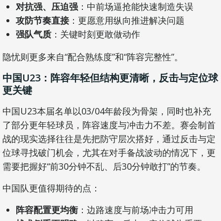
对抗强、压迫强
：中前场逼抢能快速制造失误
攻防节奏直接
：更愿意用纵向推进解决问题
强队气质
：关键时刻更敢做动作
隐忧则更多来自“配合熟练度”和“阵容完整性”。
中国U23：阵容年轻但结构更清晰，反击与定位球
更关键
中国U23本届名单以03/04年龄段为骨架，同时也补充
了部分更年轻球员，阵容速度与冲击力不差。赛会制首
战的现实选择往往是先把防守层次搭好，通过反击与定
位球寻找破门机会，尤其在对手备战波动的情况下，更
需要把握好“前30分钟不乱、后30分钟敢打”的节奏。
中国队更值得期待的点：
阵容配置更均衡
：边路速度与前场冲击力可用