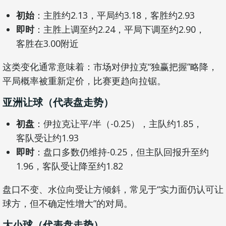
初始
：主胜约2.13，平局约3.18，客胜约2.93
即时
：主胜上调至约2.24，平局下调至约2.90，
客胜在3.00附近
这类变化通常意味着：市场对伊拉克“独赢把握”略降，
平局概率被重新定价，比赛更趋向拉锯。
亚洲让球（代表盘走势）
初盘
：伊拉克让平/半（-0.25），主队约1.85，
客队受让约1.93
即时
：盘口多数仍维持-0.25，但主队回报升至约
1.96，客队受让降至约1.82
盘口不变、水位向受让方倾斜，常见于“实力面仍认可让
球方，但不确定性增大”的对局。
大小球（代表盘走势）