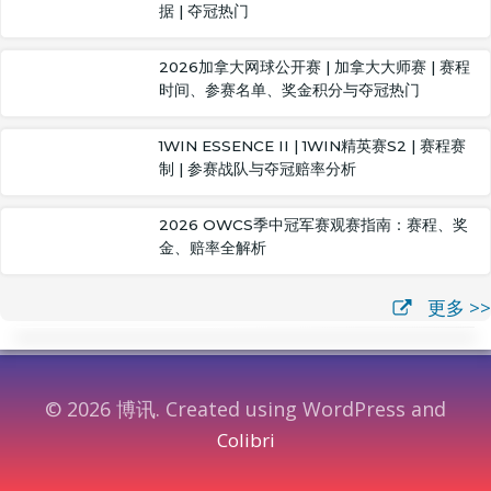
据 | 夺冠热门
2026加拿大网球公开赛 | 加拿大大师赛 | 赛程
时间、参赛名单、奖金积分与夺冠热门
1WIN ESSENCE II | 1WIN精英赛S2 | 赛程赛
制 | 参赛战队与夺冠赔率分析
2026 OWCS季中冠军赛观赛指南：赛程、奖
金、赔率全解析
更多 >>
© 2026 博讯. Created using WordPress and
Colibri