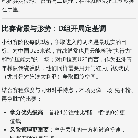
地把握定位球、反击与二点球，往往就能先把主动权握
在手里。
比赛背景与形势：D组开局定基调
小组赛阶段每队3场，争取进入前两名是最现实的目
标。对中国U23来说，首战通常也是最能检验“执行力”
和“抗压能力”的一场；对伊拉克U23而言，作为亚洲青
年梯队传统强队，他们同样需要用开门红为后续硬仗
（尤其是对阵澳大利亚）争取回旋空间。
结合赛程强度与同组对手特点，本场更像一场“先不输、
再争胜”的比赛：
拿分优先级高
：首轮1分往往比“赌一把”的0分更
值钱
风险管理更重要
：率先丢球的一方将被迫提速，