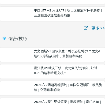
中国U17 VS 河床U17 | 明日之星冠军杯半决赛 |
三连胜国少迎战南美劲旅
更多 >>
综合/技巧
尤文图斯VS国际米兰：0比1还是0比2？尤文4
场0失球迎战国米，最新赔率揭秘
浙江队VS武汉三镇：黄龙复仇战打响，让球
0.75的赔率暗藏玄机？
2026/27葡超赛程赛制 | 18队争冠版图 | 欧战资
格 | 夺冠赔率前瞻
2026/27荷兰甲级联赛 | 赛程赛制 | 豪门名单 |