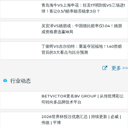
青岛海牛VS上海申花：狂丢17球防线VS三场进1
球！客让0.5/1赔率能否稳拿3分？
吴宜泽VS姚朋成：中国德比赔率仅1.04！姚朋
成资格赛连赢18局
丁俊晖VS吉尔伯特：重返夺冠福地！1.40胜赔
背后的3大看点与比分预测
更多 >>
行业动态
BETVICTOR更名BV GROUP | 从传统博彩公
司转向多品牌技术平台
2026世界杯投注优惠汇总 | 持续更新 | 必威 |
伟德 | 平博