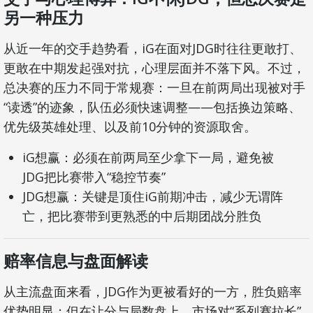
另一种压力
从近一年的交手趋势看，iG在面对JDG时往往更敢打、
更敢在中期发起强对抗，心理层面并不落下风。不过，
总决赛的压力不同于常规赛：一旦在前两局出现被对手
“读透”的迹象，队伍必须快速调整——包括换边策略、
优先级英雄处理、以及前10分钟的资源取舍。
iG想赢：必须在前两局至少拿下一局，避免被
JDG把比赛带入“稳控节奏”
JDG想赢：关键是顶住iG前期冲击，减少无谓阵
亡，把比赛带到更熟悉的中后期团战分胜负
赔率信息与盘面解读
从主流盘面来看，JDG作为更被看好的一方，胜负赔率
优势明显；但在让分与局数盘上，市场对“系列赛拉长”