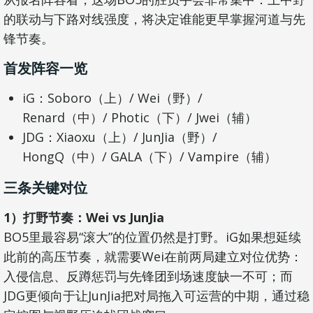
的联动与下路对线强度，将决定谁能更早掌握河道与先
锋节奏。
首发阵容一览
iG：Soboro（上）/ Wei（野）/
Renard（中）/ Photic（下）/ Jwei（辅）
JDG：Xiaoxu（上）/ JunJia（野）/
HongQ（中）/ GALA（下）/ Vampire（辅）
三条关键对位
1）打野节奏：Wei vs JunJia
BO5里最容易“滚大”的位置仍然是打野。iG如果想延续
此前的高压节奏，就需要Wei在前两局建立对位优势：
入侵信息、反蹲惩罚与先锋团到场速度缺一不可；而
JDG更倾向于让JunJia把对局拖入可运营的中期，通过稳