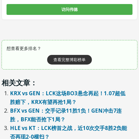
访问伟德
想查看更多排名？
查看完整博彩榜单
相关文章：
KRX vs GEN：LCK这场BO3悬念再起！1.07超低
胜赔下，KRX有望再抢1局？
BFX vs GEN：交手记录11胜1负！GEN冲击7连
胜，BFX能否抢下1局？
HLE vs KT：LCK榜首之战，近10次交手8胜2负能
否再现2-0横扫？