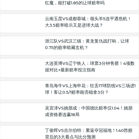
红魔，能打破1.85的让球赔率吗
云南玉昆VS成都蓉城：领头羊5连平遇危机！
大3.5赔率暗示又是进球大战？
浙江队VS武汉三镇：黄龙复仇战打响，让球
0.75的赔率暗藏玄机？
大连英博VS辽宁铁人：球票3分钟售罄！4项数
据对比+最新赔率投注指南
青岛海牛VS上海申花：狂丢17球防线VS三场进1
球！客让0.5/1赔率能否稳拿3分？
吴宜泽VS姚朋成：中国德比赔率仅1.04！姚朋
成资格赛连赢18局
丁俊晖VS吉尔伯特：重返夺冠福地！1.40胜赔
背后的3大看点与比分预测