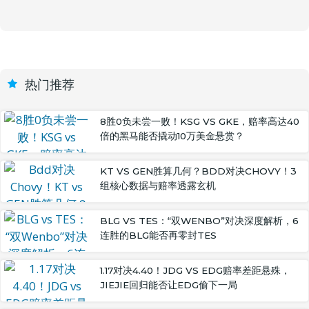
热门推荐
8胜0负未尝一败！KSG VS GKE，赔率高达40
倍的黑马能否撬动10万美金悬赏？
KT VS GEN胜算几何？BDD对决CHOVY！3
组核心数据与赔率透露玄机
BLG VS TES：“双WENBO”对决深度解析，6
连胜的BLG能否再零封TES
1.17对决4.40！JDG VS EDG赔率差距悬殊，
JIEJIE回归能否让EDG偷下一局