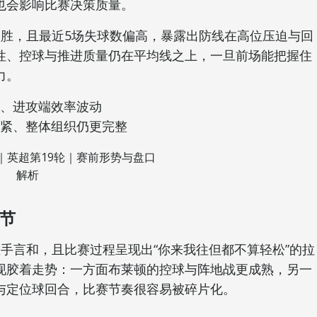
也会影响比赛决策质量。
取胜，且最近5场失球数偏高，暴露出防线在高位压迫与回
性、控球与推进质量仍在平均线之上，一旦前场能把握住
力。
、进攻端效率波动
紧、整体组织仍更完整
顿｜英超第19轮｜赛前形势与盘口
解析
节
握手言和，且比赛过程呈现出“你来我往但都不算轻松”的拉
现胶着走势：一方面布莱顿的控球与阵地战更成熟，另一
与定位球回合，比赛节奏很容易被碎片化。