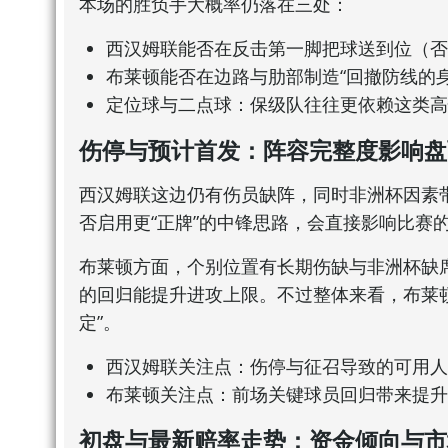
本场的胜负手大概率仍落在三处：
西汉姆联能否在反击第一脚把球送到位（否
布莱顿能否在边路与肋部制造“回撤防线的
定位球与二点球：保级队往往更依赖这类高
伤停与预计首发：阵容完整度影响盘
西汉姆联这边仍有伤员缺阵，同时非洲杯因素
否启用更“正牌”的中锋思路，会直接影响比赛
布莱顿方面，个别位置有长期伤缺与非洲杯缺
的回归能提升进攻上限。不过整体来看，布莱顿
定”。
西汉姆联关注点：伤停与征召导致的可用人
布莱顿关注点：前场关键球员回归带来提升
初盘与最新赔率走势：资金倾向与市