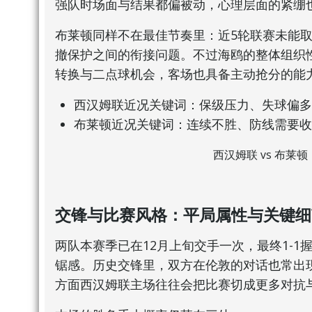
强队时场面与结果都偏被动，心理层面的紧绷
布莱顿同样不在最佳节奏里：近5轮联赛未能
撤保护之间的衔接问题。不过海鸥的整体组织
转换与二点球机会，客场也具备主动抢分的能
西汉姆联近况关键词：保级压力、失球偏多
布莱顿近况关键词：连续不胜、防线需要收
西汉姆联 vs 布莱
交锋与比赛风格：平局属性与关键细
两队本赛季已在12月上旬交手一次，最终1-1
锯感。历史交锋里，双方在伦敦的对话也常出
方面西汉姆联主场往往会把比赛切成更多对抗