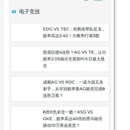
电子竞技
EDG VS TEC：前教练带队反戈，
赔率高达2.40！大概率打满3图
垫底狂揽4连胜？AG VS TE，让分
赔率2.05揭示无畏契约今日最大悬
念
成都AG VS ROC：一诺大战五杀
射手，从夺冠赔率看AG能否完成8
连胜卫冕？
8胜0负未尝一败！KSG VS
GKE，赔率高达40倍的黑马能否
撬动10万美金悬赏？