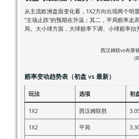
从主流欧洲盘面变化看，1X2方向出现两个明
“主场止跌”的预期在升温；其二，平局赔率走
局。大小球方面，大球赔率下调、小球赔率抬
西汉姆联vs布莱
(
赔率变动趋势表（初盘 vs 最新）
玩法
选项
初
1X2
西汉姆联胜
3.0
1X2
平局
3.3