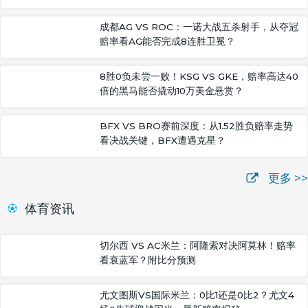
成都AG VS ROC：一诺大战五杀射手，从夺冠
赔率看AG能否完成8连胜卫冕？
8胜0负未尝一败！KSG VS GKE，赔率高达40
倍的黑马能否撬动10万美金悬赏？
BFX VS BRO赛前深度：从1.52胜负赔率走势
看决战关键，BFX遭遇克星？
更多 >>
体育资讯
切尔西 VS AC米兰：阿隆索对决阿莫林！赔率
看衰蓝军？附比分预测
尤文图斯VS国际米兰：0比1还是0比2？尤文4