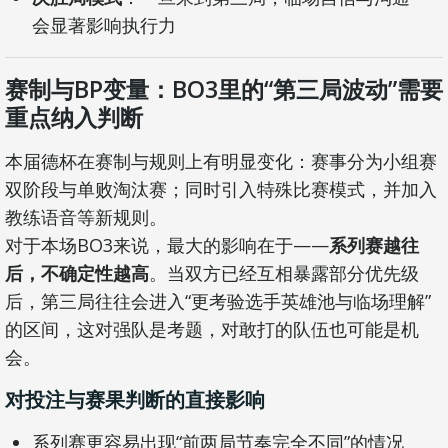
会显著影响执行力
赛制与BP变量：BO3里的“第三局波动”需要
重点纳入判断
本届德杯在赛制与规则上有明显变化：赛事分为小组赛
双阶段与单败淘汰赛；同时引入特殊比赛模式，并加入
教练语音等新规则。
对于本场BO3来说，最大的影响在于——
系列赛越往
后，不确定性越高
。当双方已经互相暴露部分优先级
后，第三局往往会进入“更考验选手英雄池与临场理解”
的区间，这对强队是考题，对敢打的队伍也可能是机
会。
对投注与赛果判断的直接影响
系列赛更容易出现“前两局节奏完全不同”的情况