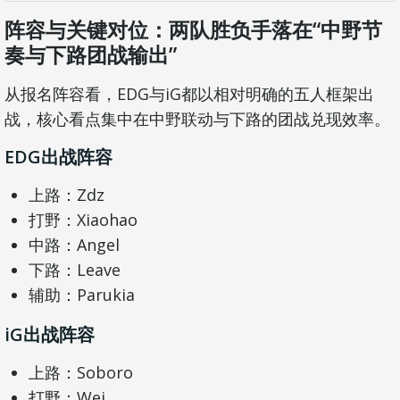
阵容与关键对位：两队胜负手落在“中野节
奏与下路团战输出”
从报名阵容看，EDG与iG都以相对明确的五人框架出
战，核心看点集中在中野联动与下路的团战兑现效率。
EDG出战阵容
上路：Zdz
打野：Xiaohao
中路：Angel
下路：Leave
辅助：Parukia
iG出战阵容
上路：Soboro
打野：Wei