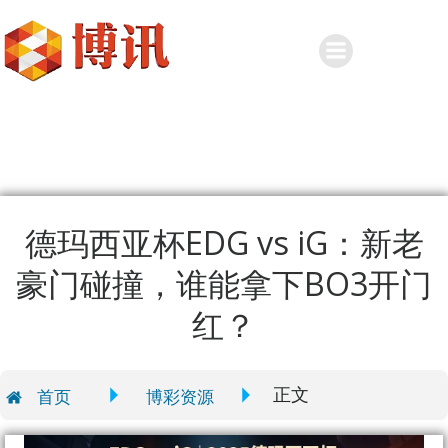
Skip
to
content
德玛西亚杯EDG vs iG：新老
豪门碰撞，谁能拿下BO3开门
红？
正文
首页
博彩资源