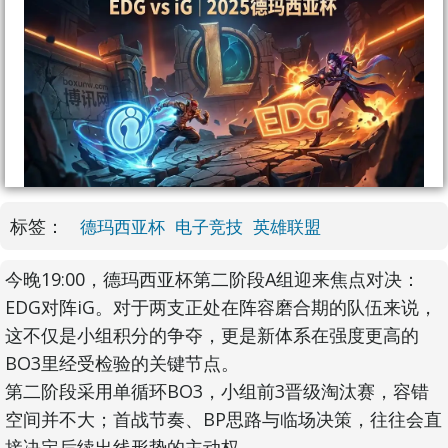
标签：
德玛西亚杯
电子竞技
英雄联盟
今晚19:00，德玛西亚杯第二阶段A组迎来焦点对决：
EDG对阵iG。对于两支正处在阵容磨合期的队伍来说，
这不仅是小组积分的争夺，更是新体系在强度更高的
BO3里经受检验的关键节点。
第二阶段采用单循环BO3，小组前3晋级淘汰赛，容错
空间并不大；首战节奏、BP思路与临场决策，往往会直
接决定后续出线形势的主动权。