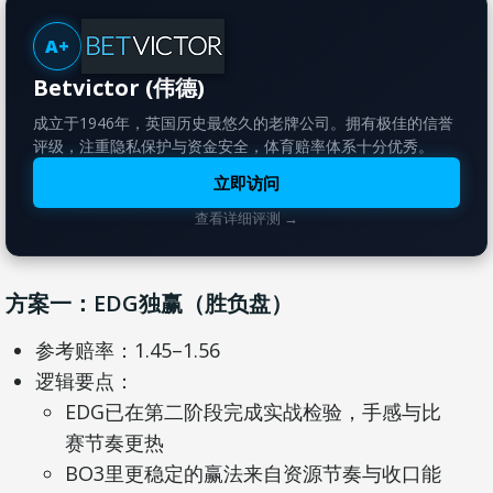
A+
Betvictor (伟德)
成立于1946年，英国历史最悠久的老牌公司。拥有极佳的信誉
评级，注重隐私保护与资金安全，体育赔率体系十分优秀。
立即访问
查看详细评测 →
方案一：EDG独赢（胜负盘）
参考赔率：1.45–1.56
逻辑要点：
EDG已在第二阶段完成实战检验，手感与比
赛节奏更热
BO3里更稳定的赢法来自资源节奏与收口能