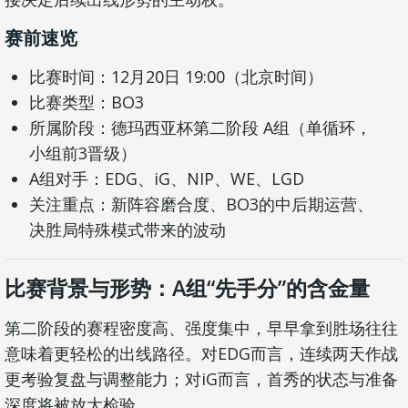
赛前速览
比赛时间：12月20日 19:00（北京时间）
比赛类型：BO3
所属阶段：德玛西亚杯第二阶段 A组（单循环，
小组前3晋级）
A组对手：EDG、iG、NIP、WE、LGD
关注重点：新阵容磨合度、BO3的中后期运营、
决胜局特殊模式带来的波动
比赛背景与形势：A组“先手分”的含金量
第二阶段的赛程密度高、强度集中，早早拿到胜场往往
意味着更轻松的出线路径。对EDG而言，连续两天作战
更考验复盘与调整能力；对iG而言，首秀的状态与准备
深度将被放大检验。