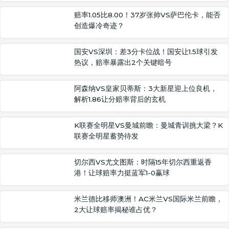
赔率1.05比8.00！37岁张帅VS萨巴伦卡，能否
创造爆冷奇迹？
国安VS深圳：差3分卡位战！国安让1.5球引发
热议，赔率暴露出2个关键暗号
阿森纳VS皇家贝蒂斯：3大新星迎上位良机，
解析1.86让分赔率背后的玄机
K联赛全明星VS曼城前瞻：曼城青训挑大梁？K
联赛全明星蓄势待发
切尔西VS尤文图斯：时隔15年切尔西重返香
港！让球赔率力挺蓝军1-0赢球
米兰德比移师澳洲！AC米兰VS国际米兰前瞻，
2大让球赔率揭秘谁占优？