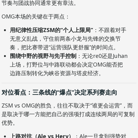
节奏与团战协同通常更有章法。
OMG本场的关键在于两点：
用纪律性压缩ZSM的“个人上限局”
：不跟着对手
无意义乱战，守住前两条小龙与先锋的交换节
奏，把比赛带进“运营强队更舒服”的时间点。
围绕中野的视野与先手控制
：无论re0还是Juhan
上场，打野位与中路联动都会决定OMG能否把
边路压制转化为峡谷资源与塔皮经济。
对位看点：三条线的“爆点”决定系列赛走向
ZSM vs OMG的胜负，往往不取决于“谁更会运营”，而
是取决于哪一方能把自己的强项打成连续两局的可复制
优势。
上路对抗（Ale vs Hery）
：Ale一旦拿到强势对