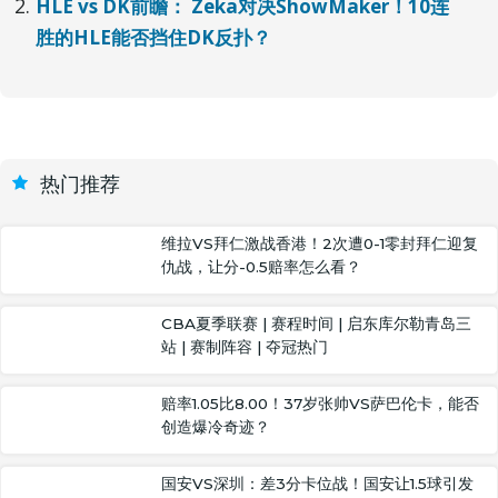
HLE vs DK前瞻： Zeka对决ShowMaker！10连
胜的HLE能否挡住DK反扑？
热门推荐
维拉VS拜仁激战香港！2次遭0-1零封拜仁迎复
仇战，让分-0.5赔率怎么看？
CBA夏季联赛 | 赛程时间 | 启东库尔勒青岛三
站 | 赛制阵容 | 夺冠热门
赔率1.05比8.00！37岁张帅VS萨巴伦卡，能否
创造爆冷奇迹？
国安VS深圳：差3分卡位战！国安让1.5球引发