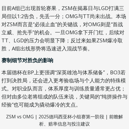
目前A组已出现首轮赛果，ZSM在揭幕日与LGD打满三
局但以1:2告负，先丢一分；OMG与TT尚未出战。本场
对ZSM而言是“必须止血”的关键战，对OMG则是“首战
立威、抢先手”的机会。一旦OMG拿下开门红，后续对
TT、LGD的压力会明显下降；反过来如果ZSM爆冷取
胜，A组出线形势将迅速进入混战节奏。
赛制细节对胜负的影响
本届德杯在BP上更强调“深英雄池与体系储备”，BO3若
打到决胜局，还会进入更考验临场与个人能力的特殊模
式。对职业队而言，体系厚度与训练质量通常更占优；
但对由多位老将组成的队伍来说，关键局的“纯拼操作与
经验”也可能成为撬动爆冷的支点。
ZSM vs OMG | 2025德玛西亚杯小组赛第一阶段 | 前瞻解
析、赔率信息与投注建议