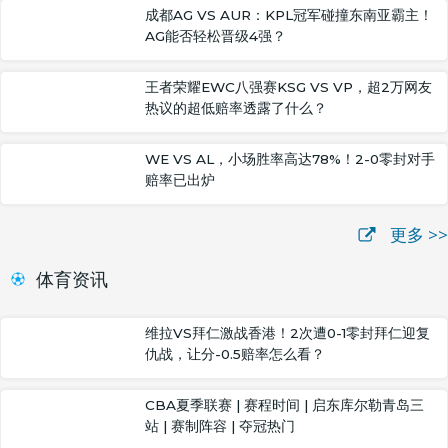
成都AG VS AUR：KPL冠军碰撞东南亚霸主！
AG能否轻松晋级4强？
王者荣耀EWC八强赛KSG VS VP，超2万网友
热议的超低赔率透露了什么？
WE VS AL，小场胜率高达78%！2-0零封对手
赔率已出炉
更多 >>
体育资讯
维拉VS拜仁激战香港！2次遭0-1零封拜仁迎复
仇战，让分-0.5赔率怎么看？
CBA夏季联赛 | 赛程时间 | 启东库尔勒青岛三
站 | 赛制阵容 | 夺冠热门