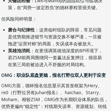
关键团经验
：Lwx与Iwandy的团战站位与临场决
策，在“局势一波定胜负”的德杯赛程里很关键。
但风险同样明显：
磨合与纪律性
：这类临时组队的阵容，常见问题
是优势期推进细节与资源交换不够严谨，一旦被
拖进“运营对称”的局面，失误成本会被放大。
英雄池消耗
：在更强调英雄池深度的BP环境下，
若ZSM前两局围绕同一套赢法反复押注，很容易
在第三局前被迫进入不舒服的对局结构。
OMG：职业队底盘更稳，报名打野位双人更利于应变
OMG方面，德杯报名信息显示其首发框架为Hery、
re0（打野位另有Juhan报名）、haichao、Starry、
Moham。相较ZSM，OMG作为长期职业体系的队伍，
优势更偏向“稳定性”：对线期失误率、资源规划、转线