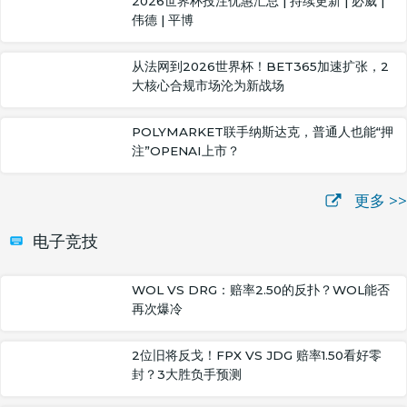
2026世界杯投注优惠汇总 | 持续更新 | 必威 |
伟德 | 平博
从法网到2026世界杯！BET365加速扩张，2
大核心合规市场沦为新战场
POLYMARKET联手纳斯达克，普通人也能“押
注”OPENAI上市？
更多 >>
电子竞技
WOL VS DRG：赔率2.50的反扑？WOL能否
再次爆冷
2位旧将反戈！FPX VS JDG 赔率1.50看好零
封？3大胜负手预测