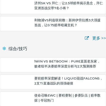
济州SK VS 拜仁：让2.5球赔率揭示悬念，拜仁
亚洲首战仅带7名小将？
利物浦VS利兹联前瞻：新帅伊劳拉携3大强援
首战，让0.75赔率暗藏玄机？
更多 >>
综合/技巧
1WIN VS BETBOOM：PURE直面老东家，
败者组半决赛赔率深度分析与2大预测推荐
赛前赔率深度解读！LIQUID迎战FALCONS，
2支TI直邀战队的强强碰撞
使命召唤EWC | 赛程赛制 | 参赛队伍 | 赔率数
据 | 夺冠热门