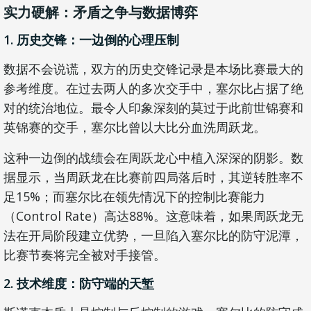
实力硬解：矛盾之争与数据博弈
1. 历史交锋：一边倒的心理压制
数据不会说谎，双方的历史交锋记录是本场比赛最大的
参考维度。在过去两人的多次交手中，塞尔比占据了绝
对的统治地位。最令人印象深刻的莫过于此前世锦赛和
英锦赛的交手，塞尔比曾以大比分血洗周跃龙。
这种一边倒的战绩会在周跃龙心中植入深深的阴影。数
据显示，当周跃龙在比赛前四局落后时，其逆转胜率不
足15%；而塞尔比在领先情况下的控制比赛能力
（Control Rate）高达88%。这意味着，如果周跃龙无
法在开局阶段建立优势，一旦陷入塞尔比的防守泥潭，
比赛节奏将完全被对手接管。
2. 技术维度：防守端的天堑