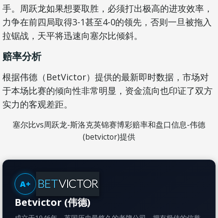
手。周跃龙如果想要取胜，必须打出极高的进攻效率，
力争在前四局取得3-1甚至4-0的领先，否则一旦被拖入
拉锯战，天平将迅速向塞尔比倾斜。
赔率分析
根据伟德（BetVictor）提供的最新即时数据，市场对
于本场比赛的倾向性非常明显，资金流向也印证了双方
实力的客观差距。
塞尔比vs周跃龙-斯洛克英锦赛博彩赔率和盘口信息-伟德
(betvictor)提供
A+
Betvictor (伟德)
成立于1946年，英国历史最悠久的老牌公司。拥有极佳的信誉