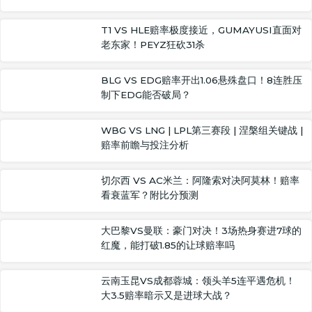
T1 VS HLE赔率极度接近，GUMAYUSI直面对
老东家！PEYZ狂砍31杀
BLG VS EDG赔率开出1.06悬殊盘口！8连胜压
制下EDG能否破局？
WBG VS LNG | LPL第三赛段 | 涅槃组关键战 |
赔率前瞻与投注分析
切尔西 VS AC米兰：阿隆索对决阿莫林！赔率
看衰蓝军？附比分预测
大巴黎VS曼联：豪门对决！3场热身赛进7球的
红魔，能打破1.85的让球赔率吗
云南玉昆VS成都蓉城：领头羊5连平遇危机！
大3.5赔率暗示又是进球大战？