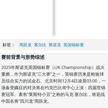
标签：
周跃龙
塞尔比
斯诺克
英国锦标赛
赛前背景与形势综述
2025年斯诺克英国锦标赛（UK Championship）战火
重燃，作为斯诺克“三大赛”之一，英锦赛历来是检验球
员综合实力的试金石。北京时间12月4日凌晨03:00，一
场备受瞩目的对决将在约克巴比肯中心上演：四届世锦
赛冠军、素有“莱斯特小丑”之称的马克·塞尔比，将迎战
中国名将“四川龙”周跃龙。