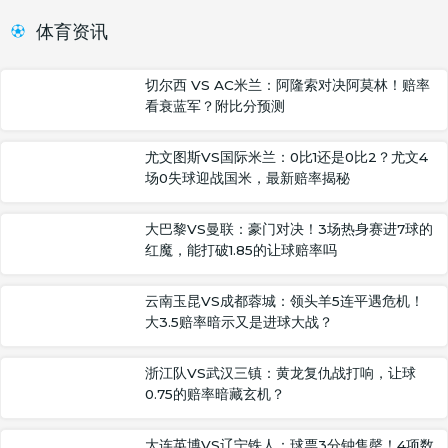
体育资讯
切尔西 VS AC米兰：阿隆索对决阿莫林！赔率
看衰蓝军？附比分预测
尤文图斯VS国际米兰：0比1还是0比2？尤文4
场0失球迎战国米，最新赔率揭秘
大巴黎VS曼联：豪门对决！3场热身赛进7球的
红魔，能打破1.85的让球赔率吗
云南玉昆VS成都蓉城：领头羊5连平遇危机！
大3.5赔率暗示又是进球大战？
浙江队VS武汉三镇：黄龙复仇战打响，让球
0.75的赔率暗藏玄机？
大连英博VS辽宁铁人：球票3分钟售罄！4项数