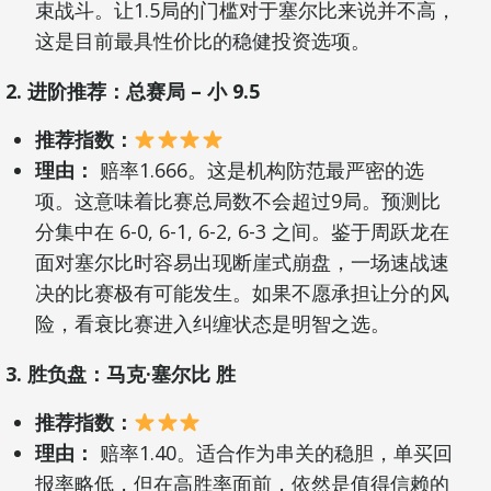
束战斗。让1.5局的门槛对于塞尔比来说并不高，
这是目前最具性价比的稳健投资选项。
2. 进阶推荐：总赛局 – 小 9.5
推荐指数：
理由：
赔率1.666。这是机构防范最严密的选
项。这意味着比赛总局数不会超过9局。预测比
分集中在 6-0, 6-1, 6-2, 6-3 之间。鉴于周跃龙在
面对塞尔比时容易出现断崖式崩盘，一场速战速
决的比赛极有可能发生。如果不愿承担让分的风
险，看衰比赛进入纠缠状态是明智之选。
3. 胜负盘：马克·塞尔比 胜
推荐指数：
理由：
赔率1.40。适合作为串关的稳胆，单买回
报率略低，但在高胜率面前，依然是值得信赖的