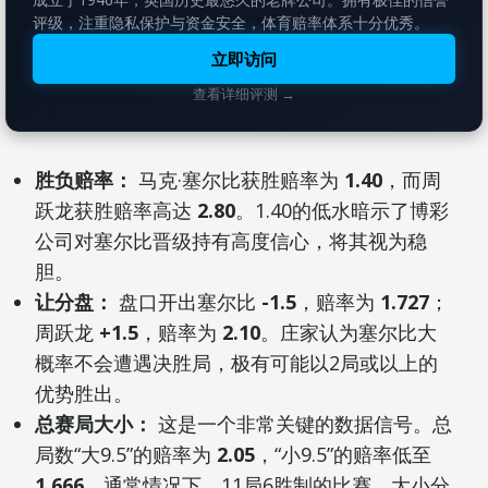
评级，注重隐私保护与资金安全，体育赔率体系十分优秀。
立即访问
查看详细评测 →
胜负赔率：
马克·塞尔比获胜赔率为
1.40
，而周
跃龙获胜赔率高达
2.80
。1.40的低水暗示了博彩
公司对塞尔比晋级持有高度信心，将其视为稳
胆。
让分盘：
盘口开出塞尔比
-1.5
，赔率为
1.727
；
周跃龙
+1.5
，赔率为
2.10
。庄家认为塞尔比大
概率不会遭遇决胜局，极有可能以2局或以上的
优势胜出。
总赛局大小：
这是一个非常关键的数据信号。总
局数“大9.5”的赔率为
2.05
，“小9.5”的赔率低至
1.666
。通常情况下，11局6胜制的比赛，大小分