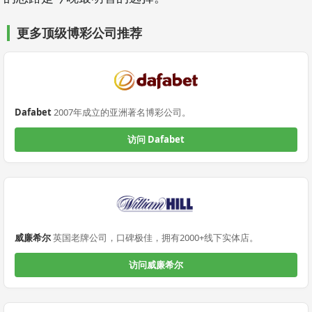
更多顶级博彩公司推荐
Dafabet
2007年成立的亚洲著名博彩公司。
访问 Dafabet
威廉希尔
英国老牌公司，口碑极佳，拥有2000+线下实体店。
访问威廉希尔