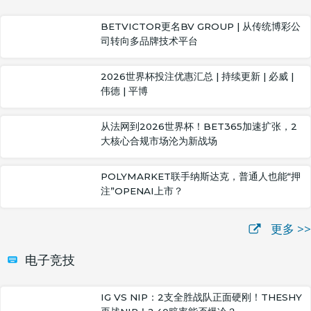
BETVICTOR更名BV GROUP | 从传统博彩公
司转向多品牌技术平台
2026世界杯投注优惠汇总 | 持续更新 | 必威 |
伟德 | 平博
从法网到2026世界杯！BET365加速扩张，2
大核心合规市场沦为新战场
POLYMARKET联手纳斯达克，普通人也能“押
注”OPENAI上市？
更多 >>
电子竞技
IG VS NIP：2支全胜战队正面硬刚！THESHY