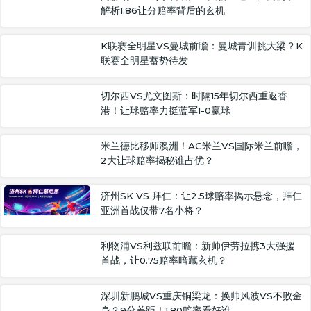
解析1.86让分赔率背后的玄机
K联赛全明星VS曼城前瞻：曼城青训挑大梁？K
联赛全明星蓄势待发
切尔西VS尤文图斯：时隔15年切尔西重返香
港！让球赔率力挺蓝军1-0赢球
米兰德比移师澳洲！AC米兰VS国际米兰前瞻，
2大让球赔率揭秘谁占优？
济州SK VS 拜仁：让2.5球赔率揭示悬念，拜仁
亚洲首战仅带7名小将？
利物浦VS利兹联前瞻：新帅伊劳拉携3大强援
首战，让0.75赔率暗藏玄机？
深圳新鹏城VS重庆铜梁龙：换帅风波VS不败金
身？9分差距！1.80赔率看好谁