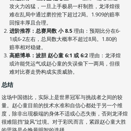
攻火力凶猛，一旦上手极易一杆制胜，龙泽煌很
难在乱局中通过磨控抢下超过2局。1.909的赔率
回报丰厚且合理。
进阶推荐：总赛局数 小 8.5
理由：预期比分在6-
1或6-2左右，总局数大概率不超过8局。1.80的
赔率相对稳健。
高赔博单：波胆 赵心童 6:1 或 6:2
理由：龙泽煌
或许能凭运气或赵心童的失误偷下一两局，但很
难对比赛走势构成实质威胁。
总结
这场中国德比，实际上是世界冠军与挑战者之间的较
量。赵心童目前的技术水准和自信心都处于另一个维
度，除非出现极端的身体不适或心态失衡，否则龙泽煌
很难阻挡“旋风”过境。对于彩民而言，紧跟赵心童大胜
的思路是今晚最明智的选择。