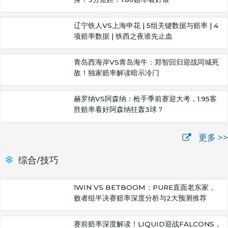
辽宁铁人VS上海申花 | 5组关键数据与赔率 | 4
项赔率数据 | 铁西之夜谁先止血
青岛西海岸VS青岛海牛：郑智回归迎战同城死
敌！独家赔率解读暗示冷门
赫罗纳VS阿森纳：枪手季前赛迎大考，1.95客
胜赔率看好阿森纳狂轰3球？
更多 >>
综合/技巧
1WIN VS BETBOOM：PURE直面老东家，
败者组半决赛赔率深度分析与2大预测推荐
赛前赔率深度解读！LIQUID迎战FALCONS，