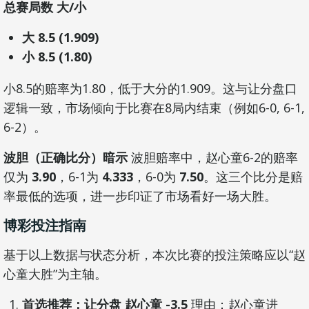
总赛局数 大/小
大 8.5 (1.909)
小 8.5 (1.80)
小8.5的赔率为1.80，低于大分的1.909。这与让分盘口
逻辑一致，市场倾向于比赛在8局内结束（例如6-0, 6-1,
6-2）。
波胆（正确比分）暗示
波胆赔率中，赵心童6-2的赔率
仅为
3.90
，6-1为
4.333
，6-0为
7.50
。这三个比分是赔
率最低的选项，进一步印证了市场看好一场大胜。
博彩投注指南
基于以上数据与状态分析，本次比赛的投注策略应以“赵
心童大胜”为主轴。
首选推荐：让分盘 赵心童 -3.5
理由：赵心童进