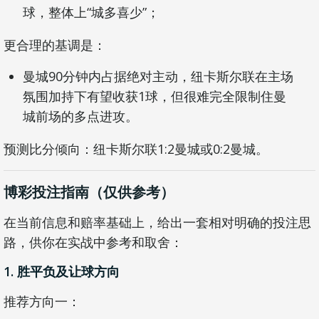
球，整体上“城多喜少”；
更合理的基调是：
曼城90分钟内占据绝对主动，纽卡斯尔联在主场
氛围加持下有望收获1球，但很难完全限制住曼
城前场的多点进攻。
预测比分倾向：纽卡斯尔联1:2曼城或0:2曼城。
博彩投注指南（仅供参考）
在当前信息和赔率基础上，给出一套相对明确的投注思
路，供你在实战中参考和取舍：
1. 胜平负及让球方向
推荐方向一：