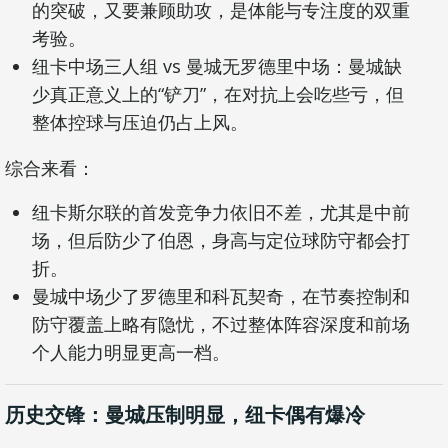
的突破，又要兼顾助攻，是体能与专注度的双重
考验。
纽卡中场三人组 vs 曼城无罗德里中场：曼城缺
少真正意义上的“铲刀”，在对抗上会吃些亏，但
整体控球与压迫仍占上风。
综合来看：
纽卡斯尔联的首发竞争力依旧不差，尤其是中前
场，但后防少了伯恩，身高与定位球防守都会打
折。
曼城中场少了罗德里和科瓦契奇，在节奏控制和
防守覆盖上略有隐忧，不过整体阵容深度和前场
个人能力明显更高一档。
历史交锋：曼城压制明显，纽卡偶有爆冷