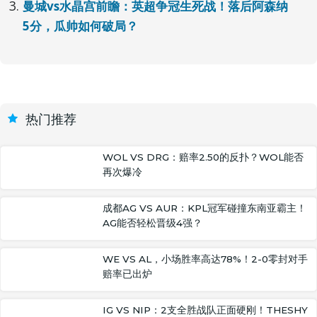
曼城vs水晶宫前瞻：英超争冠生死战！落后阿森纳
5分，瓜帅如何破局？
热门推荐
WOL VS DRG：赔率2.50的反扑？WOL能否
再次爆冷
成都AG VS AUR：KPL冠军碰撞东南亚霸主！
AG能否轻松晋级4强？
WE VS AL，小场胜率高达78%！2-0零封对手
赔率已出炉
IG VS NIP：2支全胜战队正面硬刚！THESHY