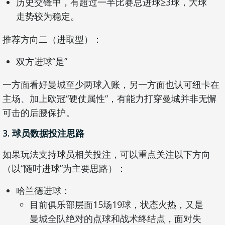
历史交锋中，有超过一半比赛总进球≥3球，大球
走势较为稳定。
推荐方向二（进取型）：
双方进球“是”
一方面看好曼城至少两球入账，另一方面也认可纽卡在
主场、加上欧冠“硬仗属性”，有能力打穿曼城并非无懈
可击的后腰保护。
3. 球员数据投注思路
如果玩法支持球员相关投注，可以重点关注以下方向
（以“随时进球”为主要思路）：
哈兰德进球：
目前俱乐部层面15场19球，状态火热，又是
曼城全队绝对的点球和战术终结点，面对失