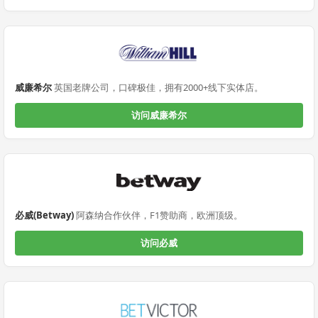
威廉希尔
英国老牌公司，口碑极佳，拥有2000+线下实体店。
访问威廉希尔
必威(Betway)
阿森纳合作伙伴，F1赞助商，欧洲顶级。
访问必威