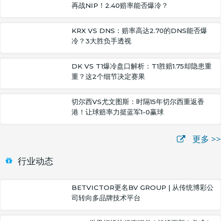
再战NIP！2.40赔率能否爆冷？
KRX VS DNS：赔率高达2.70的DNS能否爆
冷？3大胜负手透视
DK VS T1爆冷盘口解析：T1胜赔1.75却隐患重
重？这2个细节决定赛果
切尔西VS尤文图斯：时隔15年切尔西重返香
港！让球赔率力挺蓝军1-0赢球
更多 >>
行业动态
BETVICTOR更名BV GROUP | 从传统博彩公
司转向多品牌技术平台