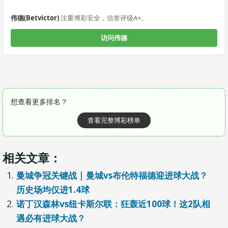
伟德(Betvictor)
注重博彩安全，信誉评级A+。
访问伟德
想查看更多排名？
查看完整博彩榜单
相关文章：
曼城争冠关键战 | 曼城vs布伦特福德迎进球大战？
历史场均仅进1.4球
诺丁汉森林vs纽卡斯尔联：狂轰近100球！这2队相
遇必有进球大战？