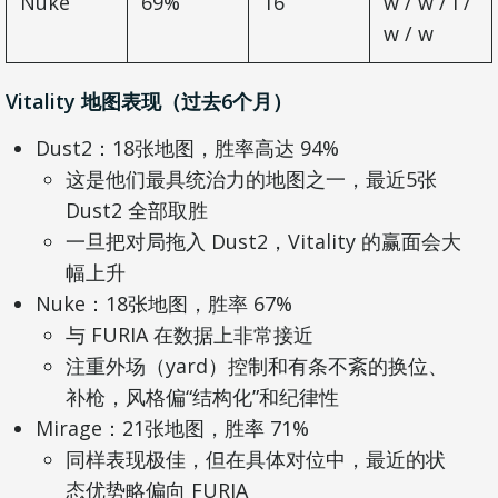
Nuke
69%
16
w / w / l /
w / w
Vitality 地图表现（过去6个月）
Dust2：18张地图，胜率高达 94%
这是他们最具统治力的地图之一，最近5张
Dust2 全部取胜
一旦把对局拖入 Dust2，Vitality 的赢面会大
幅上升
Nuke：18张地图，胜率 67%
与 FURIA 在数据上非常接近
注重外场（yard）控制和有条不紊的换位、
补枪，风格偏“结构化”和纪律性
Mirage：21张地图，胜率 71%
同样表现极佳，但在具体对位中，最近的状
态优势略偏向 FURIA