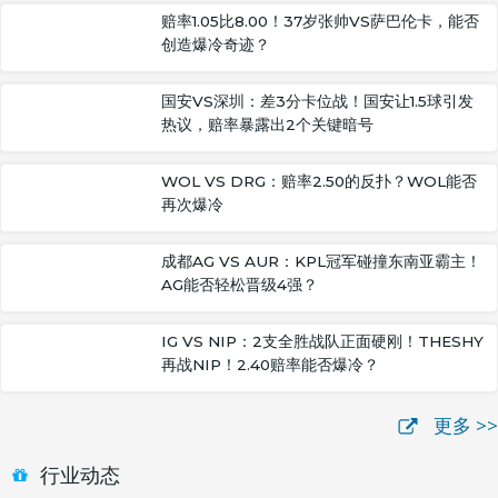
赔率1.05比8.00！37岁张帅VS萨巴伦卡，能否
创造爆冷奇迹？
国安VS深圳：差3分卡位战！国安让1.5球引发
热议，赔率暴露出2个关键暗号
WOL VS DRG：赔率2.50的反扑？WOL能否
再次爆冷
成都AG VS AUR：KPL冠军碰撞东南亚霸主！
AG能否轻松晋级4强？
IG VS NIP：2支全胜战队正面硬刚！THESHY
再战NIP！2.40赔率能否爆冷？
更多 >>
行业动态