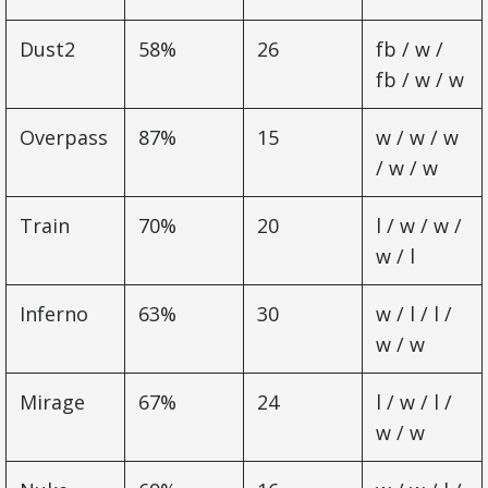
Dust2
58%
26
fb / w /
fb / w / w
Overpass
87%
15
w / w / w
/ w / w
Train
70%
20
l / w / w /
w / l
Inferno
63%
30
w / l / l /
w / w
Mirage
67%
24
l / w / l /
w / w