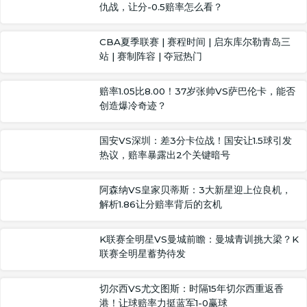
仇战，让分-0.5赔率怎么看？
CBA夏季联赛 | 赛程时间 | 启东库尔勒青岛三
站 | 赛制阵容 | 夺冠热门
赔率1.05比8.00！37岁张帅VS萨巴伦卡，能否
创造爆冷奇迹？
国安VS深圳：差3分卡位战！国安让1.5球引发
热议，赔率暴露出2个关键暗号
阿森纳VS皇家贝蒂斯：3大新星迎上位良机，
解析1.86让分赔率背后的玄机
K联赛全明星VS曼城前瞻：曼城青训挑大梁？K
联赛全明星蓄势待发
切尔西VS尤文图斯：时隔15年切尔西重返香
港！让球赔率力挺蓝军1-0赢球