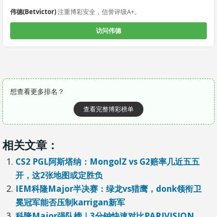
伟德(Betvictor)
注重博彩安全，信誉评级A+。
访问伟德
想查看更多排名？
查看完整博彩榜单
相关文章：
CS2 PGL阿斯塔纳：MongolZ vs G2赔率几近五五
开，这2张地图或定胜负
IEM科隆Major半决赛：绿龙vs猎鹰，donk领衔卫
冕冠军能否压制karrigan新军
科隆Major强队榜｜3分钟快速对比PARIVISION