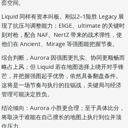
弈空间。
Liquid 同样有资本叫板。刚以2–1险胜 Legacy 展
现了抗压与调整能力；EliGE、ultimate 的关键时
刻对枪，配合 NAF、NertZ 带来的战术弹性，使
他们在 Ancient、Mirage 等强图能把握节奏。
综合判断，Aurora 因强图更扎实、协同更顺畅而
略占上风；但 Liquid 若在地图选择上绕开对手锋
芒，并把握强图起手优势，依然具备翻盘条件。
这将是一场节奏与执行的拉锯战，关键局与经济
管理可能决定胜负。
结论倾向：Aurora 小胜更合理；至于具体比分，
将取决于谁能在自己擅长的地图上执行到位并顶
住压力。