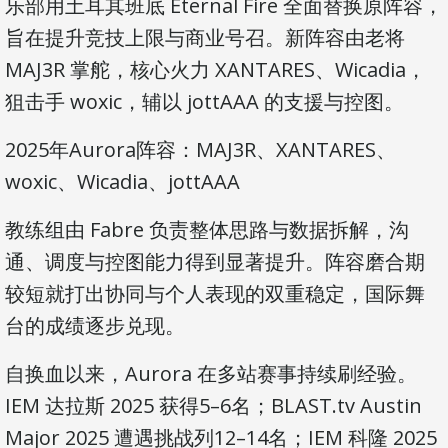
乐部用土耳其班底 Eternal Fire 全面替换原阵容，
旨在提升竞技上限与商业号召。新阵容由老将
MAJ3R 掌舵，核心火力 XANTARES、Wicadia，
狙击手 woxic，辅以 jottAAA 的支援与控图。
2025年Aurora阵容：MAJ3R、XANTARES、
woxic、Wicadia、jottAAA
教练组由 Fabre 负责整体思路与数据拆解，沟
通、调度与控图能力得到显著提升。阵容磨合期
较短就打出协同与个人表现的双重稳定，国际舞
台的成绩逐步兑现。
自换血以来，Aurora 在多站赛事持续刷经验。
IEM 达拉斯 2025 获得5–6名；BLAST.tv Austin
Major 2025 遭遇挑战列12–14名；IEM 科隆 2025