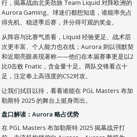
行，揭幕战由北美劲旅 Team Liquid 对阵欧洲的
Aurora Gaming。球迷们都想知道，谁能率先占
得先机、稳进季后赛，并分得可观的奖金。
从阵容与比赛气质看，Liquid 经验更足、战术层
次更丰富、个人能力也在线；Aurora 则以强默契
和近期亮眼表现著称——他们在本届赛事更是以2
比0击败 Fnatic，含金量十足。两队交锋看点十
足，注定奉上高强度的CS2对攻。
让我们拭目以待，看看谁能在 PGL Masters 布加
勒斯特 2025 的舞台上挺身而出。
盘口解读：Aurora 略占优势
在 PGL Masters 布加勒斯特 2025 揭幕战开打