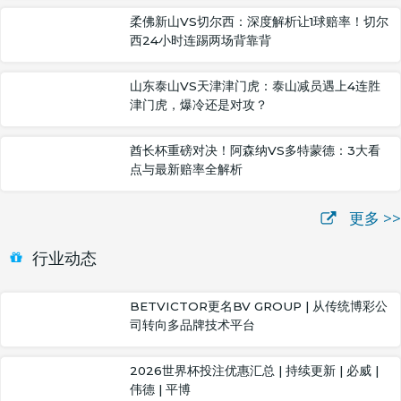
柔佛新山VS切尔西：深度解析让1球赔率！切尔
西24小时连踢两场背靠背
山东泰山VS天津津门虎：泰山减员遇上4连胜
津门虎，爆冷还是对攻？
酋长杯重磅对决！阿森纳VS多特蒙德：3大看
点与最新赔率全解析
更多 >>
行业动态
BETVICTOR更名BV GROUP | 从传统博彩公
司转向多品牌技术平台
2026世界杯投注优惠汇总 | 持续更新 | 必威 |
伟德 | 平博