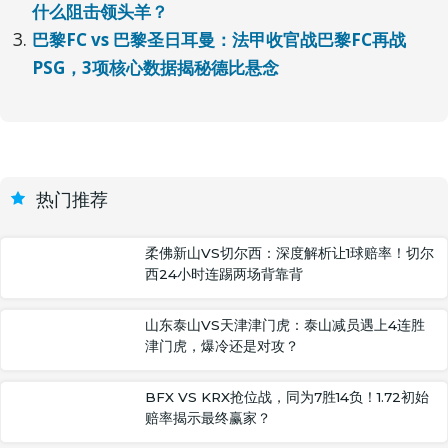
什么阻击领头羊？
巴黎FC vs 巴黎圣日耳曼：法甲收官战巴黎FC再战
PSG，3项核心数据揭秘德比悬念
热门推荐
柔佛新山VS切尔西：深度解析让1球赔率！切尔
西24小时连踢两场背靠背
山东泰山VS天津津门虎：泰山减员遇上4连胜
津门虎，爆冷还是对攻？
BFX VS KRX抢位战，同为7胜14负！1.72初始
赔率揭示最终赢家？