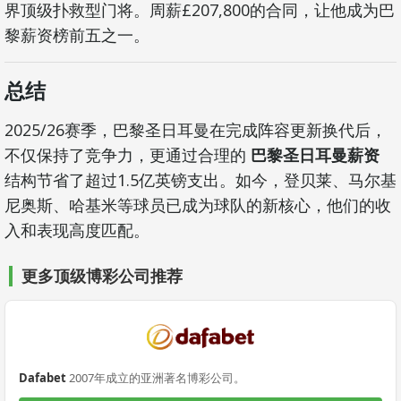
界顶级扑救型门将。周薪£207,800的合同，让他成为巴
黎薪资榜前五之一。
总结
2025/26赛季，巴黎圣日耳曼在完成阵容更新换代后，
不仅保持了竞争力，更通过合理的
巴黎圣日耳曼薪资
结构节省了超过1.5亿英镑支出。如今，登贝莱、马尔基
尼奥斯、哈基米等球员已成为球队的新核心，他们的收
入和表现高度匹配。
更多顶级博彩公司推荐
Dafabet
2007年成立的亚洲著名博彩公司。