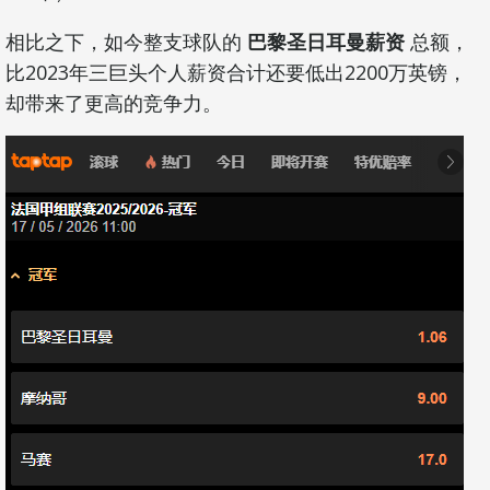
相比之下，如今整支球队的
巴黎圣日耳曼薪资
总额，
比2023年三巨头个人薪资合计还要低出2200万英镑，
却带来了更高的竞争力。