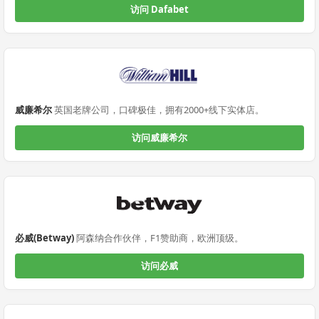
访问 Dafabet
威廉希尔
英国老牌公司，口碑极佳，拥有2000+线下实体店。
访问威廉希尔
必威(Betway)
阿森纳合作伙伴，F1赞助商，欧洲顶级。
访问必威