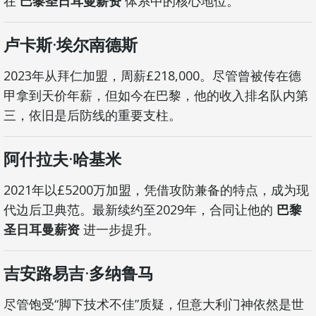
在
巴黎圣日耳曼薪资
体系中的核心地位。
卢卡斯·埃尔南德斯
2023年从拜仁加盟，周薪£218,000。尽管曾被传在德
甲拿到天价年薪，但如今在巴黎，他的收入排名队内第
三，依旧是后防线的重要支柱。
阿什拉夫·哈基米
2021年以£5200万加盟，凭借攻防兼备的特点，成为现
代边后卫典范。最新续约至2029年，合同让他的
巴黎
圣日耳曼薪资
进一步提升。
吉安路易吉·多纳鲁马
尽管饱受“脚下技术不佳”质疑，但意大利门神依然是世