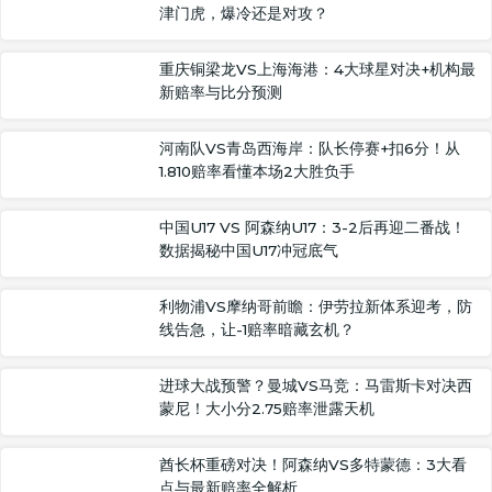
津门虎，爆冷还是对攻？
重庆铜梁龙VS上海海港：4大球星对决+机构最
新赔率与比分预测
河南队VS青岛西海岸：队长停赛+扣6分！从
1.810赔率看懂本场2大胜负手
中国U17 VS 阿森纳U17：3-2后再迎二番战！
数据揭秘中国U17冲冠底气
利物浦VS摩纳哥前瞻：伊劳拉新体系迎考，防
线告急，让-1赔率暗藏玄机？
进球大战预警？曼城VS马竞：马雷斯卡对决西
蒙尼！大小分2.75赔率泄露天机
酋长杯重磅对决！阿森纳VS多特蒙德：3大看
点与最新赔率全解析