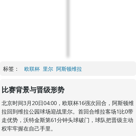
标签：
欧联杯
里尔
阿斯顿维拉
比赛背景与晋级形势
北京时间3月20日04:00，欧联杯16强次回合，阿斯顿维
拉回到维拉公园球场迎战里尔。首回合维拉客场1比0带
走优势，沃特金斯第61分钟头球破门，球队把晋级主动
权牢牢握在自己手里。