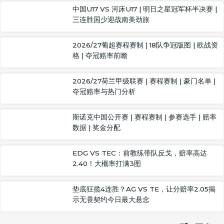
中国U17 VS 河床U17 | 明日之星冠军杯半决赛 |
三连胜国少迎战南美劲旅
2026/27葡超赛程赛制 | 18队争冠版图 | 欧战资
格 | 夺冠赔率前瞻
2026/27荷兰甲级联赛 | 赛程赛制 | 豪门名单 |
夺冠赔率与热门分析
斯诺克中国公开赛 | 赛程赛制 | 参赛选手 | 赔率
数据 | 奖金分配
EDG VS TEC：前教练带队反戈，赔率高达
2.40！大概率打满3图
垫底狂揽4连胜？AG VS TE，让分赔率2.05揭
示无畏契约今日最大悬念