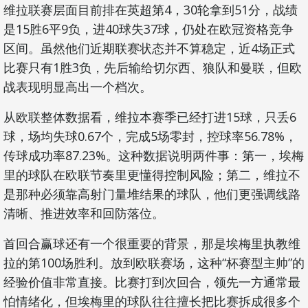
维拉联赛层面目前排在英超第4，30轮拿到51分，战绩
是15胜6平9负，进40球失37球，仍处在欧冠资格竞争
区间。虽然他们近期联赛状态并不算稳定，近4场正式
比赛只有1胜3负，先后输给切尔西、狼队和曼联，但欧
战表现明显高出一个档次。
从欧联整体数据看，维拉本赛季已经打进15球，只丢6
球，场均失球0.67个，完成5场零封，控球率56.78%，
传球成功率87.23%。这种数据说明两件事：第一，埃梅
里的球队在欧联节奏里更懂得控制风险；第二，维拉不
是那种必须靠高射门量堆结果的球队，他们更强调线路
清晰、推进效率和回防落位。
首回合赢球还有一个很重要的背景，那是埃梅里执教维
拉的第100场胜利。放到欧联赛场，这种“杯赛型主帅”的
经验价值非常直接。比赛打到次回合，领先一方通常最
怕情绪化，但埃梅里的球队往往擅长把比赛拆成很多个