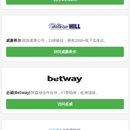
威廉希尔
英国老牌公司，口碑极佳，拥有2000+线下实体店。
访问威廉希尔
必威(Betway)
阿森纳合作伙伴，F1赞助商，欧洲顶级。
访问必威