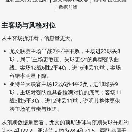
| 数据前瞻
主客场与风格对位
从主客场拆开看，信息量更大。
尤文联赛主场11战7胜4平不败，主场进23球丢8
球，属于“主场更敢压、失球更少”的典型强队曲
线。客场12战6胜2平4负，进16球丢10球，客场
容错率明显下降。
亚特兰大联赛主场12战6胜4平2负，进18球丢9
球，主场对强队也具备拉满对抗的底气；客场11
战3胜5平3负，进12球丢11球，说明其整体更依
赖主场的节奏与压迫。
从预期数据角度看，尤文的预期进球与预期失球分别约
为33.4和22.2，亚特兰大约为28.4和21.5。两队都属于