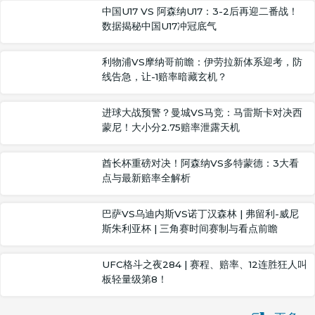
中国U17 VS 阿森纳U17：3-2后再迎二番战！
数据揭秘中国U17冲冠底气
利物浦VS摩纳哥前瞻：伊劳拉新体系迎考，防
线告急，让-1赔率暗藏玄机？
进球大战预警？曼城VS马竞：马雷斯卡对决西
蒙尼！大小分2.75赔率泄露天机
酋长杯重磅对决！阿森纳VS多特蒙德：3大看
点与最新赔率全解析
巴萨VS乌迪内斯VS诺丁汉森林 | 弗留利-威尼
斯朱利亚杯 | 三角赛时间赛制与看点前瞻
UFC格斗之夜284 | 赛程、赔率、12连胜狂人叫
板轻量级第8！