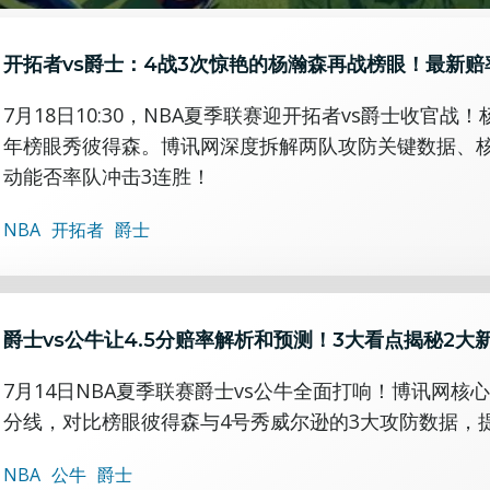
开拓者vs爵士：4战3次惊艳的杨瀚森再战榜眼！最新赔
7月18日10:30，NBA夏季联赛迎开拓者vs爵士收官战
年榜眼秀彼得森。博讯网深度拆解两队攻防关键数据、
动能否率队冲击3连胜！
NBA
开拓者
爵士
爵士vs公牛让4.5分赔率解析和预测！3大看点揭秘2大
7月14日NBA夏季联赛爵士vs公牛全面打响！博讯网核心
分线，对比榜眼彼得森与4号秀威尔逊的3大攻防数据，
NBA
公牛
爵士