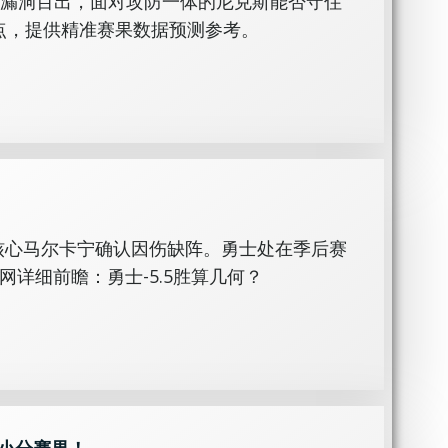
守端漏洞百出，面对攻防一体的尼克斯能否守住
点，提供精准赛果数据预测参考。
爵士核心马尔卡宁确认因伤缺阵。勇士处在季后赛
详细前瞻：勇士-5.5胜算几何？