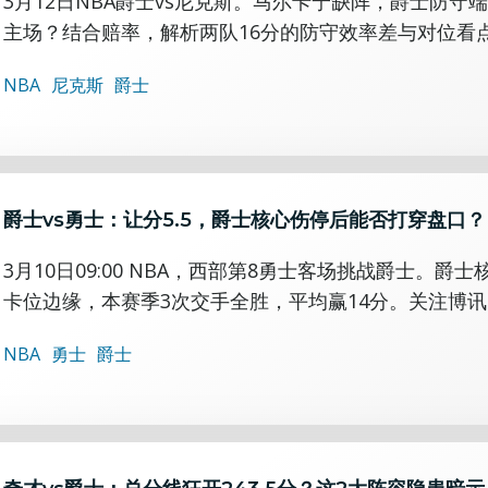
3月12日NBA爵士vs尼克斯。马尔卡宁缺阵，爵士防
主场？结合赔率，解析两队16分的防守效率差与对位看
NBA
尼克斯
爵士
爵士vs勇士：让分5.5，爵士核心伤停后能否打穿盘口？
3月10日09:00 NBA，西部第8勇士客场挑战爵士。
卡位边缘，本赛季3次交手全胜，平均赢14分。关注博讯网
NBA
勇士
爵士