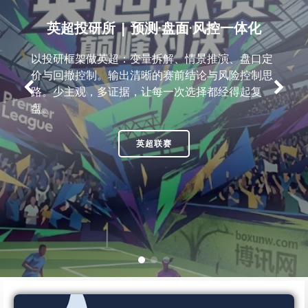
英超投研所 | 预测·盘面·风控一体化
以投研框架做英超：变量拆解、情景推演、盘口定
价与回撤控制。输出清晰的赛前结论与风险控制思
路。少主观，多证据，让每一次选择都经得起复
盘。
英超联赛