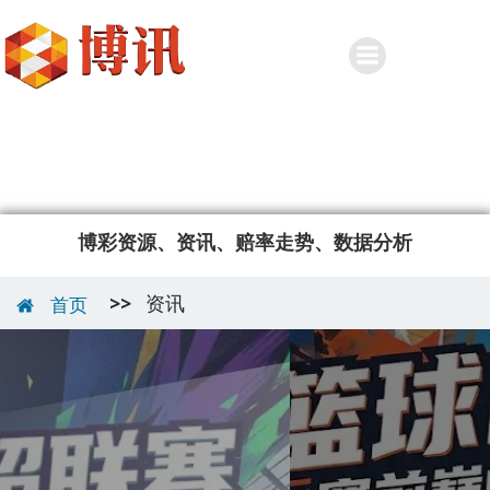
Skip
to
content
博彩资源、资讯、赔率走势、数据分析
>>
资讯
首页