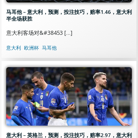
马耳他 – 意大利，预测，投注技巧，赔率1.46，意大利
半全场获胜
意大利客场对&#38453 […]
意大利
欧洲杯
马耳他
意大利 – 英格兰，预测，投注技巧，赔率2.97，意大利