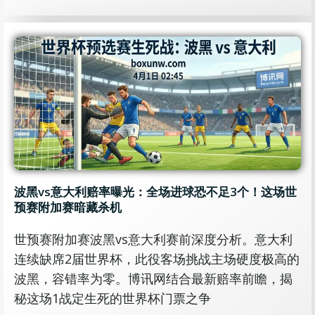
波黑vs意大利赔率曝光：全场进球恐不足3个！这场世
预赛附加赛暗藏杀机
世预赛附加赛波黑vs意大利赛前深度分析。意大利
连续缺席2届世界杯，此役客场挑战主场硬度极高的
波黑，容错率为零。博讯网结合最新赔率前瞻，揭
秘这场1战定生死的世界杯门票之争